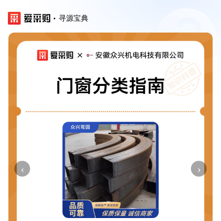
寻源宝典
‹
›