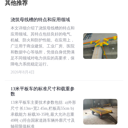
其他推荐
浇筑母线槽的特点和应用领域
本文详细介绍了浇筑母线槽的特点和
应用领域。其特点包括良好的电气、
机械、防火和防护性能。在应用上，
广泛用于商业建筑、工业厂房、医院
和数据中心等场所，凭借自身优势满
足不同领域对电力供应的高要求，保
障电力系统稳定运行。
2026年8月4日
13米平板车的标准尺寸和载重参
数
13米平板车主要技术参数包括: a)外形
尺寸:长13m×宽2.45m,栏板高55cm b)
承载能力:标载30-35吨,最大允许总重
49吨 c)符合国家道路车辆外廓尺寸及
轴荷限值标准