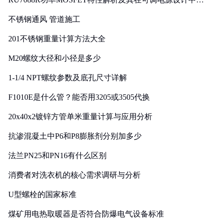
实践
不锈钢通风 管道施工
201不锈钢重量计算方法大全
M20螺纹大径和小径是多少
1-1/4 NPT螺纹参数及底孔尺寸详解
F1010E是什么管？能否用3205或3505代换
20x40x2镀锌方管单米重量计算与应用分析
抗渗混凝土中P6和P8膨胀剂分别加多少
法兰PN25和PN16有什么区别
消费者对洗衣机的核心需求调研与分析
U型螺栓的国家标准
煤矿用电热取暖器是否符合防爆电气设备标准