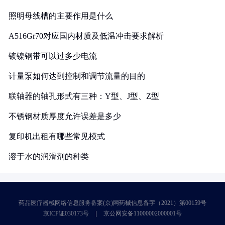
照明母线槽的主要作用是什么
A516Gr70对应国内材质及低温冲击要求解析
镀镍钢带可以过多少电流
计量泵如何达到控制和调节流量的目的
联轴器的轴孔形式有三种：Y型、J型、Z型
不锈钢材质厚度允许误差是多少
复印机出租有哪些常见模式
溶于水的润滑剂的种类
药品医疗器械网络信息服务备案(京)网药械信息备字（2021）第00159号
京ICP证030173号
京公网安备11000002000001号