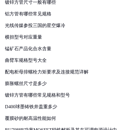
镀锌方管尺寸一般有哪些
铝方管有哪些常见规格
光线传媒参投三国的星空爆冷
横担型号对应重量
锰矿石产品化合水含量
曲臂车规格型号大全
配电柜母排螺栓力矩要求及连接规范详解
膨胀螺丝尺寸是多少
镀锌方管有哪些常见规格和型号
D400球墨铸铁井盖重多少
覆膜砂的耐高温性能如何
RU7088R功率MOSFET特性解析及其在可调电源设计中的