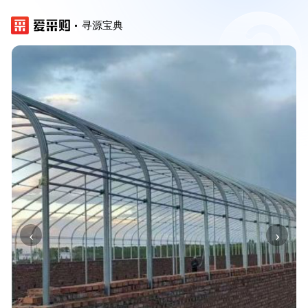
寻源宝典
‹
›