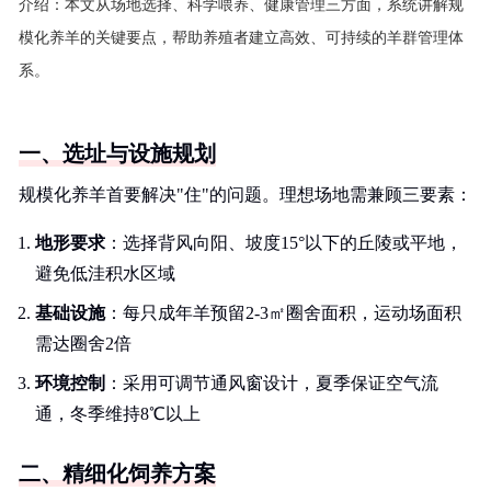
介绍：
本文从场地选择、科学喂养、健康管理三方面，系统讲解规
模化养羊的关键要点，帮助养殖者建立高效、可持续的羊群管理体
系。
一、选址与设施规划
规模化养羊首要解决"住"的问题。理想场地需兼顾三要素：
地形要求
：选择背风向阳、坡度15°以下的丘陵或平地，
避免低洼积水区域
基础设施
：每只成年羊预留2-3㎡圈舍面积，运动场面积
需达圈舍2倍
环境控制
：采用可调节通风窗设计，夏季保证空气流
通，冬季维持8℃以上
二、精细化饲养方案