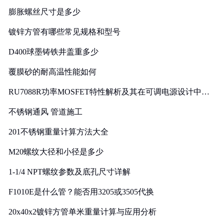
膨胀螺丝尺寸是多少
镀锌方管有哪些常见规格和型号
D400球墨铸铁井盖重多少
覆膜砂的耐高温性能如何
RU7088R功率MOSFET特性解析及其在可调电源设计中的
实践
不锈钢通风 管道施工
201不锈钢重量计算方法大全
M20螺纹大径和小径是多少
1-1/4 NPT螺纹参数及底孔尺寸详解
F1010E是什么管？能否用3205或3505代换
20x40x2镀锌方管单米重量计算与应用分析