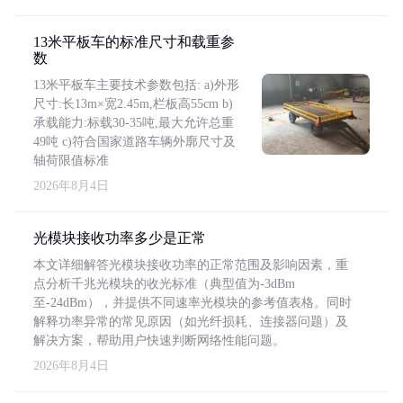
13米平板车的标准尺寸和载重参
数
13米平板车主要技术参数包括: a)外形
尺寸:长13m×宽2.45m,栏板高55cm b)
承载能力:标载30-35吨,最大允许总重
49吨 c)符合国家道路车辆外廓尺寸及
轴荷限值标准
2026年8月4日
光模块接收功率多少是正常
本文详细解答光模块接收功率的正常范围及影响因素，重
点分析千兆光模块的收光标准（典型值为-3dBm
至-24dBm），并提供不同速率光模块的参考值表格。同时
解释功率异常的常见原因（如光纤损耗、连接器问题）及
解决方案，帮助用户快速判断网络性能问题。
2026年8月4日