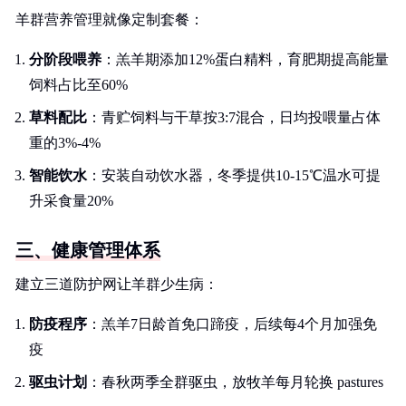
羊群营养管理就像定制套餐：
分阶段喂养
：羔羊期添加12%蛋白精料，育肥期提高能量
饲料占比至60%
草料配比
：青贮饲料与干草按3:7混合，日均投喂量占体
重的3%-4%
智能饮水
：安装自动饮水器，冬季提供10-15℃温水可提
升采食量20%
三、健康管理体系
建立三道防护网让羊群少生病：
防疫程序
：羔羊7日龄首免口蹄疫，后续每4个月加强免
疫
驱虫计划
：春秋两季全群驱虫，放牧羊每月轮换 pastures