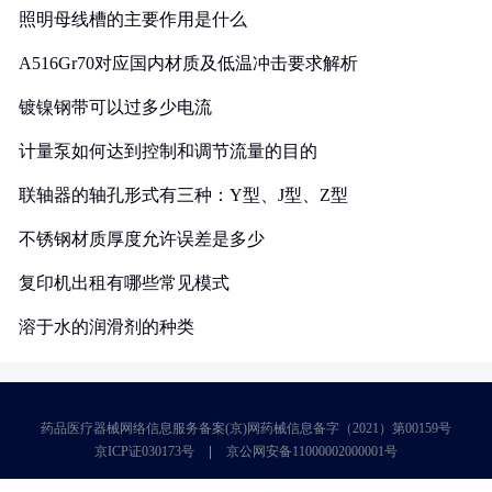
照明母线槽的主要作用是什么
A516Gr70对应国内材质及低温冲击要求解析
镀镍钢带可以过多少电流
计量泵如何达到控制和调节流量的目的
联轴器的轴孔形式有三种：Y型、J型、Z型
不锈钢材质厚度允许误差是多少
复印机出租有哪些常见模式
溶于水的润滑剂的种类
药品医疗器械网络信息服务备案(京)网药械信息备字（2021）第00159号
京ICP证030173号
京公网安备11000002000001号