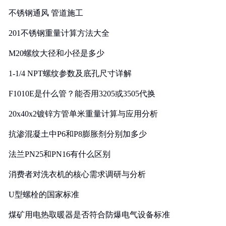
实践
不锈钢通风 管道施工
201不锈钢重量计算方法大全
M20螺纹大径和小径是多少
1-1/4 NPT螺纹参数及底孔尺寸详解
F1010E是什么管？能否用3205或3505代换
20x40x2镀锌方管单米重量计算与应用分析
抗渗混凝土中P6和P8膨胀剂分别加多少
法兰PN25和PN16有什么区别
消费者对洗衣机的核心需求调研与分析
U型螺栓的国家标准
煤矿用电热取暖器是否符合防爆电气设备标准