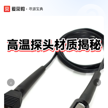
寻源宝典
‹
›