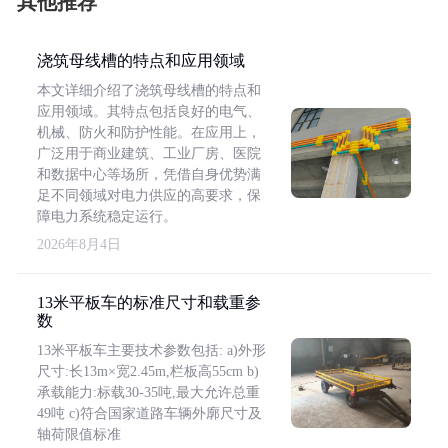
其他推荐
浇筑母线槽的特点和应用领域
本文详细介绍了浇筑母线槽的特点和
应用领域。其特点包括良好的电气、
机械、防火和防护性能。在应用上，
广泛用于商业建筑、工业厂房、医院
和数据中心等场所，凭借自身优势满
足不同领域对电力供应的高要求，保
障电力系统稳定运行。
2026年8月4日
13米平板车的标准尺寸和载重参
数
13米平板车主要技术参数包括: a)外形
尺寸:长13m×宽2.45m,栏板高55cm b)
承载能力:标载30-35吨,最大允许总重
49吨 c)符合国家道路车辆外廓尺寸及
轴荷限值标准