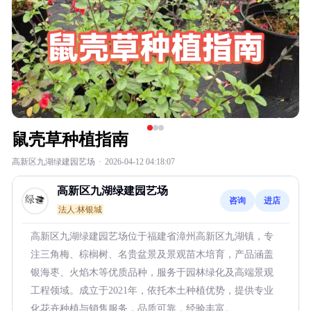
鼠壳草种植指南
高新区九湖绿建园艺场
·
2026-04-12 04:18:07
高新区九湖绿建园艺场
咨询
进店
法人:林银城
高新区九湖绿建园艺场位于福建省漳州高新区九湖镇，专
注三角梅、棕榈树、名贵盆景及景观苗木培育，产品涵盖
银海枣、火焰木等优质品种，服务于园林绿化及高端景观
工程领域。成立于2021年，依托本土种植优势，提供专业
化花卉种植与销售服务，品质可靠，经验丰富。