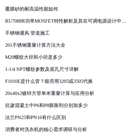
覆膜砂的耐高温性能如何
RU7088R功率MOSFET特性解析及其在可调电源设计中的
实践
不锈钢通风 管道施工
201不锈钢重量计算方法大全
M20螺纹大径和小径是多少
1-1/4 NPT螺纹参数及底孔尺寸详解
F1010E是什么管？能否用3205或3505代换
20x40x2镀锌方管单米重量计算与应用分析
抗渗混凝土中P6和P8膨胀剂分别加多少
法兰PN25和PN16有什么区别
消费者对洗衣机的核心需求调研与分析