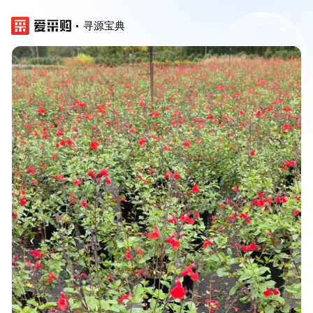
寻源宝典
‹
›