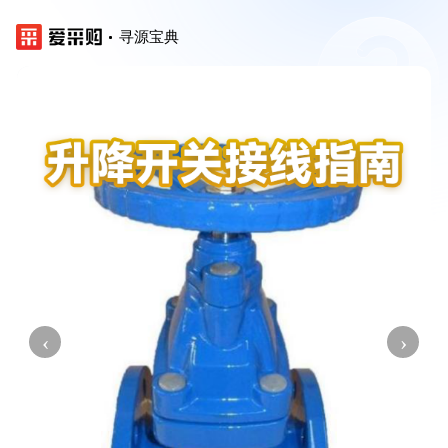
寻源宝典
‹
›