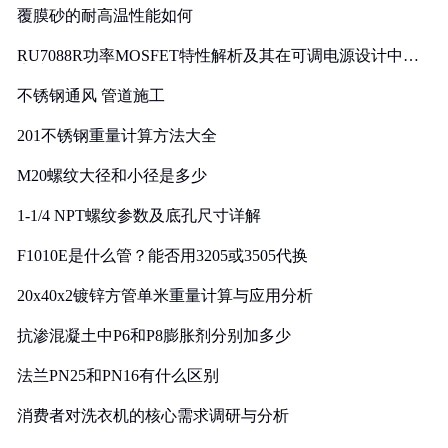
覆膜砂的耐高温性能如何
RU7088R功率MOSFET特性解析及其在可调电源设计中的
实践
不锈钢通风 管道施工
201不锈钢重量计算方法大全
M20螺纹大径和小径是多少
1-1/4 NPT螺纹参数及底孔尺寸详解
F1010E是什么管？能否用3205或3505代换
20x40x2镀锌方管单米重量计算与应用分析
抗渗混凝土中P6和P8膨胀剂分别加多少
法兰PN25和PN16有什么区别
消费者对洗衣机的核心需求调研与分析