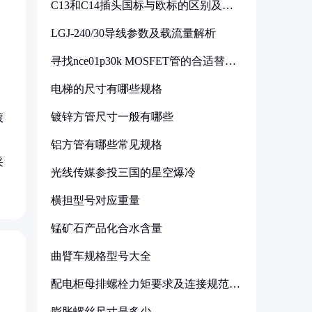
C13和C14插头国标与欧标的区别及其
标准解析
LGJ-240/30导线参数及载流量解析
寻找nce01p30k MOSFET管的合适替代
型号
电梯的尺寸有哪些规格
镀锌方管尺寸一般有哪些
镀
。
铝方管有哪些常见规格
采
光线传媒参投三国的星空爆冷
横担型号对应重量
锰矿石产品化合水含量
曲臂车规格型号大全
配电柜母排螺栓力矩要求及连接规范详
解
膨胀螺丝尺寸是多少