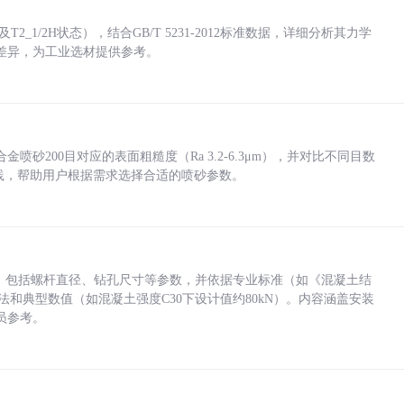
_1/2H状态），结合GB/T 5231-2012标准数据，详细分析其力学
差异，为工业选材提供参考。
砂200目对应的表面粗糙度（Ra 3.2-6.3μm），并对比不同目数
业实践，帮助用户根据需求选择合适的喷砂参数。
力，包括螺杆直径、钻孔尺寸等参数，并依据专业标准（如《混凝土结
方法和典型数值（如混凝土强度C30下设计值约80kN）。内容涵盖安装
员参考。