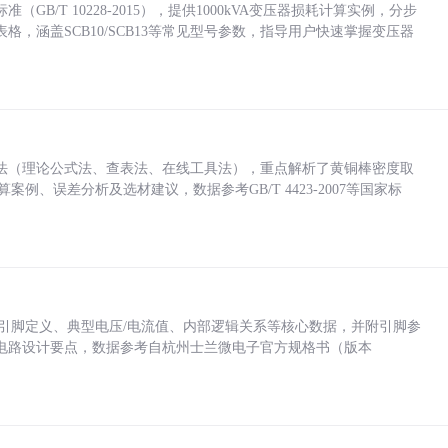
/T 10228-2015），提供1000kVA变压器损耗计算实例，分步
，涵盖SCB10/SCB13等常见型号参数，指导用户快速掌握变压器
法（理论公式法、查表法、在线工具法），重点解析了黄铜棒密度取
计算案例、误差分析及选材建议，数据参考GB/T 4423-2007等国家标
括各引脚定义、典型电压/电流值、内部逻辑关系等核心数据，并附引脚参
电路设计要点，数据参考自杭州士兰微电子官方规格书（版本