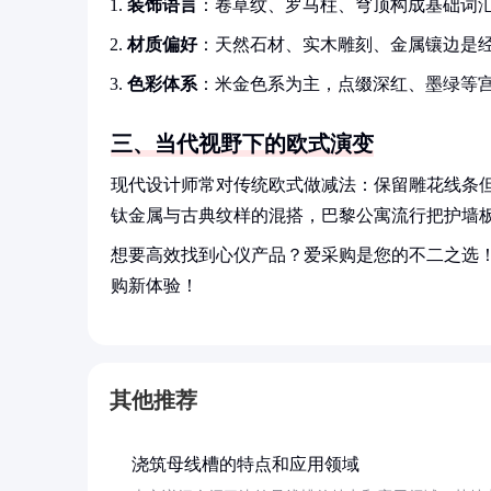
装饰语言
：卷草纹、罗马柱、穹顶构成基础词
材质偏好
：天然石材、实木雕刻、金属镶边是
色彩体系
：米金色系为主，点缀深红、墨绿等
三、当代视野下的欧式演变
现代设计师常对传统欧式做减法：保留雕花线条
钛金属与古典纹样的混搭，巴黎公寓流行把护墙
想要高效找到心仪产品？爱采购是您的不二之选
购新体验！
其他推荐
浇筑母线槽的特点和应用领域