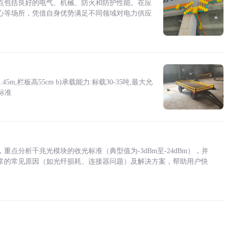
点包括良好的电气、机械、防火和防护性能。在应
心等场所，凭借自身优势满足不同领域对电力供应
5m,栏板高55cm b)承载能力:标载30-35吨,最大允
标准
点分析千兆光模块的收光标准（典型值为-3dBm至-24dBm），并
常的常见原因（如光纤损耗、连接器问题）及解决方案，帮助用户快