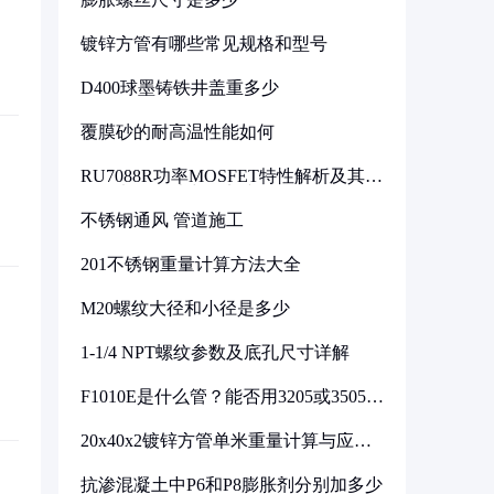
镀锌方管有哪些常见规格和型号
D400球墨铸铁井盖重多少
覆膜砂的耐高温性能如何
RU7088R功率MOSFET特性解析及其在
可调电源设计中的实践
不锈钢通风 管道施工
201不锈钢重量计算方法大全
M20螺纹大径和小径是多少
1-1/4 NPT螺纹参数及底孔尺寸详解
F1010E是什么管？能否用3205或3505代
换
20x40x2镀锌方管单米重量计算与应用
分析
抗渗混凝土中P6和P8膨胀剂分别加多少