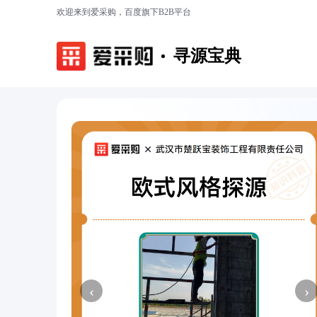
欢迎来到爱采购，百度旗下B2B平台
寻源宝典
‹
›