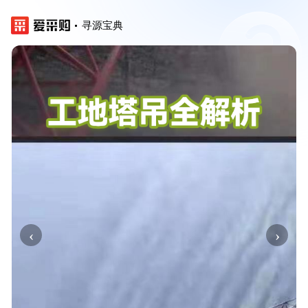
寻源宝典
‹
›