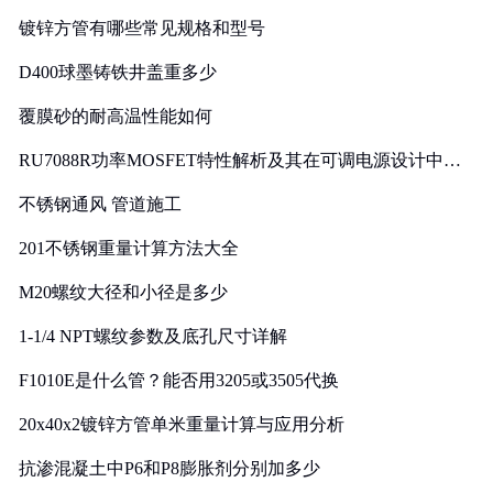
镀锌方管有哪些常见规格和型号
D400球墨铸铁井盖重多少
覆膜砂的耐高温性能如何
RU7088R功率MOSFET特性解析及其在可调电源设计中的
实践
不锈钢通风 管道施工
201不锈钢重量计算方法大全
M20螺纹大径和小径是多少
1-1/4 NPT螺纹参数及底孔尺寸详解
F1010E是什么管？能否用3205或3505代换
20x40x2镀锌方管单米重量计算与应用分析
抗渗混凝土中P6和P8膨胀剂分别加多少