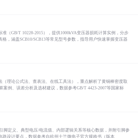
/T 10228-2015），提供1000kVA变压器损耗计算实例，分步
，涵盖SCB10/SCB13等常见型号参数，指导用户快速掌握变压器
法（理论公式法、查表法、在线工具法），重点解析了黄铜棒密度取
计算案例、误差分析及选材建议，数据参考GB/T 4423-2007等国家标
括各引脚定义、典型电压/电流值、内部逻辑关系等核心数据，并附引脚参
电路设计要点，数据参考自杭州士兰微电子官方规格书（版本