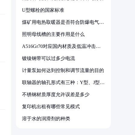
U型螺栓的国家标准
煤矿用电热取暖器是否符合防爆电气设
备标准
照明母线槽的主要作用是什么
A516Gr70对应国内材质及低温冲击要
求解析
镀镍钢带可以过多少电流
计量泵如何达到控制和调节流量的目的
联轴器的轴孔形式有三种：Y型、J型、
Z型
不锈钢材质厚度允许误差是多少
复印机出租有哪些常见模式
溶于水的润滑剂的种类