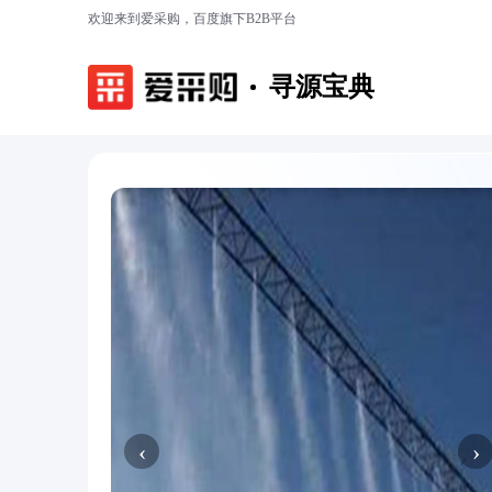
欢迎来到爱采购，百度旗下B2B平台
寻源宝典
‹
›