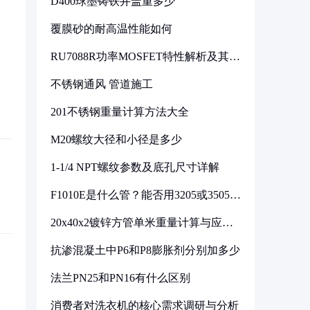
D400球墨铸铁井盖重多少
覆膜砂的耐高温性能如何
RU7088R功率MOSFET特性解析及其在
可调电源设计中的实践
不锈钢通风 管道施工
201不锈钢重量计算方法大全
M20螺纹大径和小径是多少
1-1/4 NPT螺纹参数及底孔尺寸详解
F1010E是什么管？能否用3205或3505代
换
20x40x2镀锌方管单米重量计算与应用
分析
抗渗混凝土中P6和P8膨胀剂分别加多少
法兰PN25和PN16有什么区别
消费者对洗衣机的核心需求调研与分析