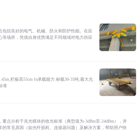
点包括良好的电气、机械、防火和防护性能。在应
心等场所，凭借自身优势满足不同领域对电力供应
5m,栏板高55cm b)承载能力:标载30-35吨,最大允
标准
点分析千兆光模块的收光标准（典型值为-3dBm至-24dBm），并
常的常见原因（如光纤损耗、连接器问题）及解决方案，帮助用户快