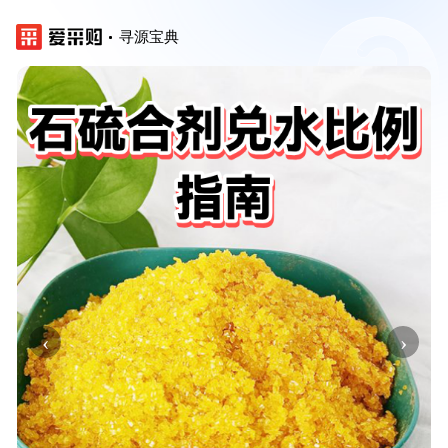
寻源宝典
‹
›