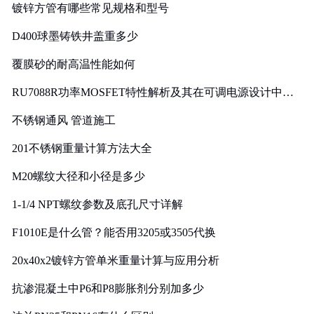
镀锌方管有哪些常见规格和型号
D400球墨铸铁井盖重多少
覆膜砂的耐高温性能如何
RU7088R功率MOSFET特性解析及其在可调电源设计中的
实践
不锈钢通风 管道施工
201不锈钢重量计算方法大全
M20螺纹大径和小径是多少
1-1/4 NPT螺纹参数及底孔尺寸详解
F1010E是什么管？能否用3205或3505代换
20x40x2镀锌方管单米重量计算与应用分析
抗渗混凝土中P6和P8膨胀剂分别加多少