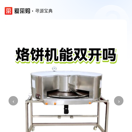
寻源宝典
‹
›