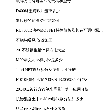
镀锌方管有哪些常见规格和型号
D400球墨铸铁井盖重多少
覆膜砂的耐高温性能如何
RU7088R功率MOSFET特性解析及其在可调电源设
计中的实践
不锈钢通风 管道施工
201不锈钢重量计算方法大全
M20螺纹大径和小径是多少
1-1/4 NPT螺纹参数及底孔尺寸详解
F1010E是什么管？能否用3205或3505代换
20x40x2镀锌方管单米重量计算与应用分析
抗渗混凝土中P6和P8膨胀剂分别加多少
法兰PN25和PN16有什么区别