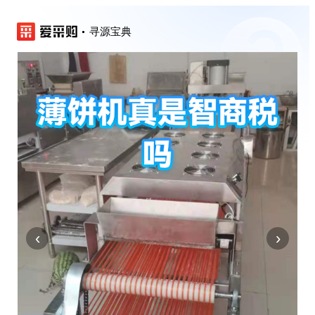
寻源宝典
‹
›