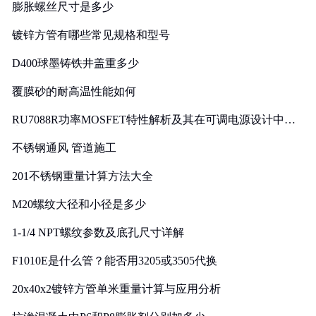
膨胀螺丝尺寸是多少
镀锌方管有哪些常见规格和型号
D400球墨铸铁井盖重多少
覆膜砂的耐高温性能如何
RU7088R功率MOSFET特性解析及其在可调电源设计中的
实践
不锈钢通风 管道施工
201不锈钢重量计算方法大全
M20螺纹大径和小径是多少
1-1/4 NPT螺纹参数及底孔尺寸详解
F1010E是什么管？能否用3205或3505代换
20x40x2镀锌方管单米重量计算与应用分析