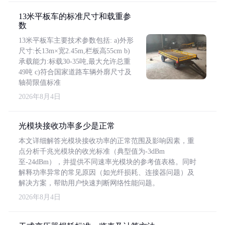
13米平板车的标准尺寸和载重参
数
13米平板车主要技术参数包括: a)外形
尺寸:长13m×宽2.45m,栏板高55cm b)
承载能力:标载30-35吨,最大允许总重
49吨 c)符合国家道路车辆外廓尺寸及
轴荷限值标准
2026年8月4日
光模块接收功率多少是正常
本文详细解答光模块接收功率的正常范围及影响因素，重
点分析千兆光模块的收光标准（典型值为-3dBm
至-24dBm），并提供不同速率光模块的参考值表格。同时
解释功率异常的常见原因（如光纤损耗、连接器问题）及
解决方案，帮助用户快速判断网络性能问题。
2026年8月4日