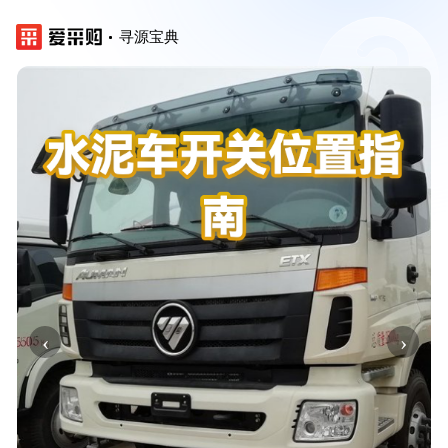
寻源宝典
‹
›