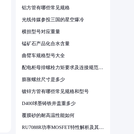
铝方管有哪些常见规格
光线传媒参投三国的星空爆冷
横担型号对应重量
锰矿石产品化合水含量
曲臂车规格型号大全
配电柜母排螺栓力矩要求及连接规范详
解
膨胀螺丝尺寸是多少
镀锌方管有哪些常见规格和型号
D400球墨铸铁井盖重多少
覆膜砂的耐高温性能如何
RU7088R功率MOSFET特性解析及其在
可调电源设计中的实践