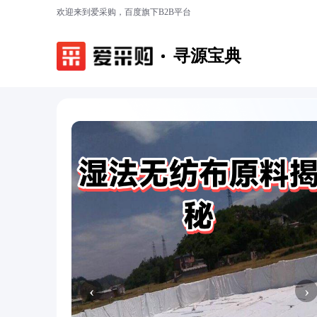
欢迎来到爱采购，百度旗下B2B平台
寻源宝典
‹
›