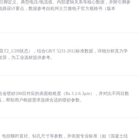
括各引脚定义、典型电压/电流值、内部逻辑关系等核心数据，并附引脚参
电路设计要点，数据参考自杭州士兰微电子官方规格书（版本
_1/2H状态），结合GB/T 5231-2012标准数据，详细分析其力学
差异，为工业选材提供参考。
砂200目对应的表面粗糙度（Ra 3.2-6.3μm），并对比不同目数
业实践，帮助用户根据需求选择合适的喷砂参数。
力，包括螺杆直径、钻孔尺寸等参数，并依据专业标准（如《混凝土结