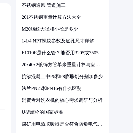
不锈钢通风 管道施工
201不锈钢重量计算方法大全
M20螺纹大径和小径是多少
1-1/4 NPT螺纹参数及底孔尺寸详解
F1010E是什么管？能否用3205或3505代
换
20x40x2镀锌方管单米重量计算与应用
分析
抗渗混凝土中P6和P8膨胀剂分别加多少
法兰PN25和PN16有什么区别
消费者对洗衣机的核心需求调研与分析
U型螺栓的国家标准
煤矿用电热取暖器是否符合防爆电气设
备标准