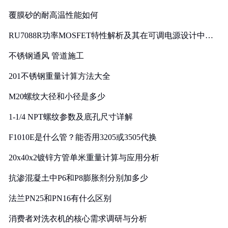
覆膜砂的耐高温性能如何
RU7088R功率MOSFET特性解析及其在可调电源设计中的
实践
不锈钢通风 管道施工
201不锈钢重量计算方法大全
M20螺纹大径和小径是多少
1-1/4 NPT螺纹参数及底孔尺寸详解
F1010E是什么管？能否用3205或3505代换
20x40x2镀锌方管单米重量计算与应用分析
抗渗混凝土中P6和P8膨胀剂分别加多少
法兰PN25和PN16有什么区别
消费者对洗衣机的核心需求调研与分析