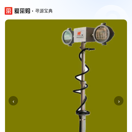
寻源宝典
‹
›