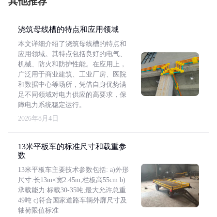
其他推荐
浇筑母线槽的特点和应用领域
本文详细介绍了浇筑母线槽的特点和
应用领域。其特点包括良好的电气、
机械、防火和防护性能。在应用上，
广泛用于商业建筑、工业厂房、医院
和数据中心等场所，凭借自身优势满
足不同领域对电力供应的高要求，保
障电力系统稳定运行。
2026年8月4日
13米平板车的标准尺寸和载重参
数
13米平板车主要技术参数包括: a)外形
尺寸:长13m×宽2.45m,栏板高55cm b)
承载能力:标载30-35吨,最大允许总重
49吨 c)符合国家道路车辆外廓尺寸及
轴荷限值标准