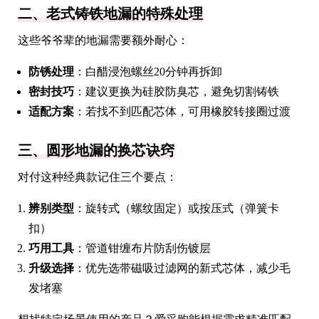
二、老式铸铁地漏的特殊处理
这些爷爷辈的地漏需要额外耐心：
防锈处理
：白醋浸泡螺丝20分钟再拆卸
密封技巧
：建议更换为硅胶防臭芯，避免切割铸铁
适配方案
：若找不到匹配芯体，可用橡胶转接圈过渡
三、圆形地漏的换芯诀窍
对付这种经典款记住三个要点：
辨别类型
：旋转式（螺纹固定）或按压式（弹簧卡
扣）
巧用工具
：管道钳缠布片防刮伤镀层
升级选择
：优先选带磁吸过滤网的新式芯体，减少毛
发堵塞