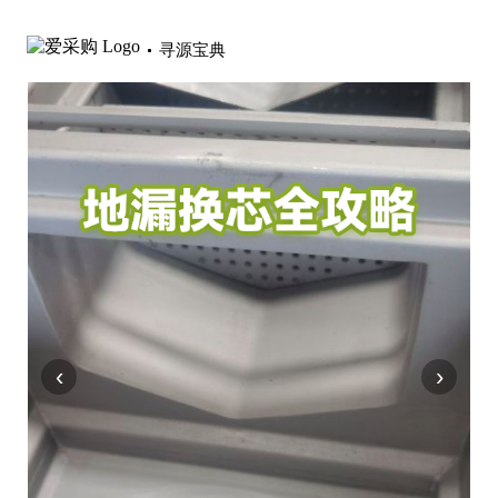
寻源宝典
‹
›