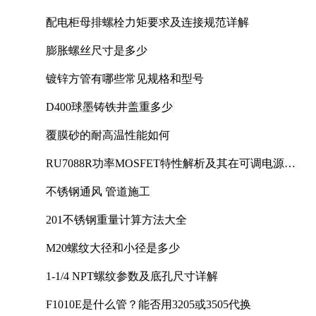
配电柜母排螺栓力矩要求及连接规范详解
膨胀螺丝尺寸是多少
镀锌方管有哪些常见规格和型号
D400球墨铸铁井盖重多少
覆膜砂的耐高温性能如何
RU7088R功率MOSFET特性解析及其在可调电源设
计中的实践
不锈钢通风 管道施工
201不锈钢重量计算方法大全
M20螺纹大径和小径是多少
1-1/4 NPT螺纹参数及底孔尺寸详解
F1010E是什么管？能否用3205或3505代换