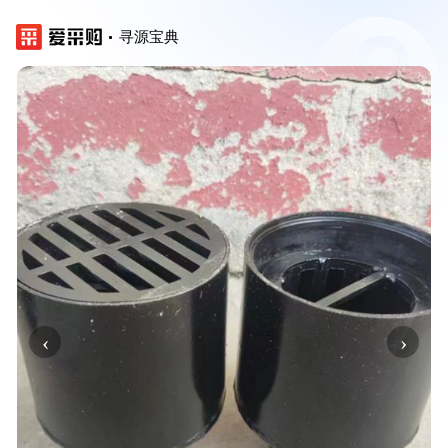
寻源宝典
‹
›