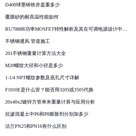
D400球墨铸铁井盖重多少
覆膜砂的耐高温性能如何
RU7088R功率MOSFET特性解析及其在可调电源设计中的
实践
不锈钢通风 管道施工
201不锈钢重量计算方法大全
M20螺纹大径和小径是多少
1-1/4 NPT螺纹参数及底孔尺寸详解
F1010E是什么管？能否用3205或3505代换
20x40x2镀锌方管单米重量计算与应用分析
抗渗混凝土中P6和P8膨胀剂分别加多少
法兰PN25和PN16有什么区别