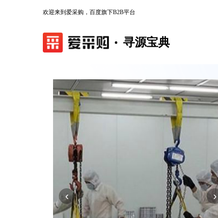
欢迎来到爱采购，百度旗下B2B平台
寻源宝典
‹
›