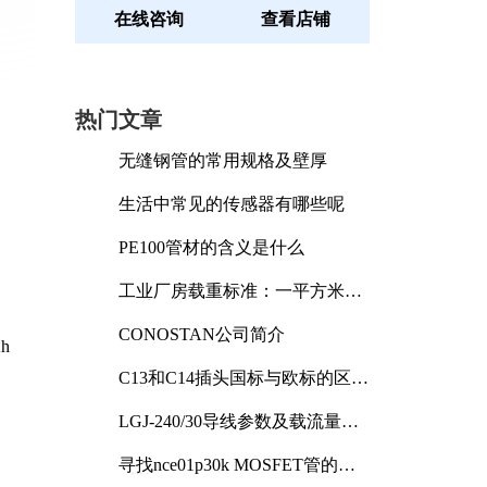
在线咨询
查看店铺
热门文章
无缝钢管的常用规格及壁厚
生活中常见的传感器有哪些呢
PE100管材的含义是什么
工业厂房载重标准：一平方米能
承受多少公斤
CONOSTAN公司简介
h
C13和C14插头国标与欧标的区别
及其标准解析
LGJ-240/30导线参数及载流量解
析
寻找nce01p30k MOSFET管的合
适替代型号