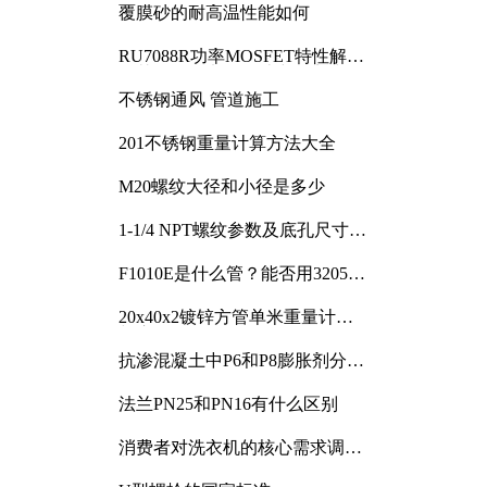
覆膜砂的耐高温性能如何
RU7088R功率MOSFET特性解析
及其在可调电源设计中的实践
不锈钢通风 管道施工
201不锈钢重量计算方法大全
M20螺纹大径和小径是多少
1-1/4 NPT螺纹参数及底孔尺寸详
解
F1010E是什么管？能否用3205或
3505代换
20x40x2镀锌方管单米重量计算
与应用分析
抗渗混凝土中P6和P8膨胀剂分别
加多少
法兰PN25和PN16有什么区别
消费者对洗衣机的核心需求调研
与分析