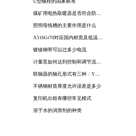
U型螺栓的国家标准
煤矿用电热取暖器是否符合防爆
电气设备标准
照明母线槽的主要作用是什么
A516Gr70对应国内材质及低温冲
击要求解析
镀镍钢带可以过多少电流
计量泵如何达到控制和调节流量
的目的
联轴器的轴孔形式有三种：Y
型、J型、Z型
不锈钢材质厚度允许误差是多少
复印机出租有哪些常见模式
溶于水的润滑剂的种类