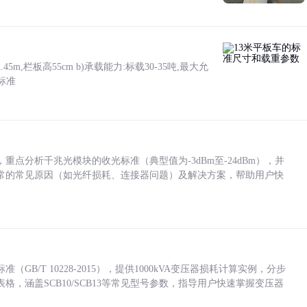
5m,栏板高55cm b)承载能力:标载30-35吨,最大允
标准
点分析千兆光模块的收光标准（典型值为-3dBm至-24dBm），并
常的常见原因（如光纤损耗、连接器问题）及解决方案，帮助用户快
/T 10228-2015），提供1000kVA变压器损耗计算实例，分步
，涵盖SCB10/SCB13等常见型号参数，指导用户快速掌握变压器