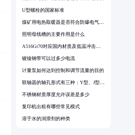
U型螺栓的国家标准
煤矿用电热取暖器是否符合防爆电气设
备标准
照明母线槽的主要作用是什么
A516Gr70对应国内材质及低温冲击要
求解析
镀镍钢带可以过多少电流
计量泵如何达到控制和调节流量的目的
联轴器的轴孔形式有三种：Y型、J型、
Z型
不锈钢材质厚度允许误差是多少
复印机出租有哪些常见模式
溶于水的润滑剂的种类