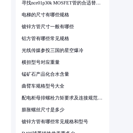
寻找nce01p30k MOSFET管的合适替代
型号
电梯的尺寸有哪些规格
镀锌方管尺寸一般有哪些
铝方管有哪些常见规格
光线传媒参投三国的星空爆冷
横担型号对应重量
锰矿石产品化合水含量
曲臂车规格型号大全
配电柜母排螺栓力矩要求及连接规范详
解
膨胀螺丝尺寸是多少
镀锌方管有哪些常见规格和型号