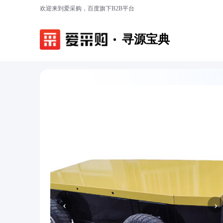
欢迎来到爱采购，百度旗下B2B平台
寻源宝典
‹
›