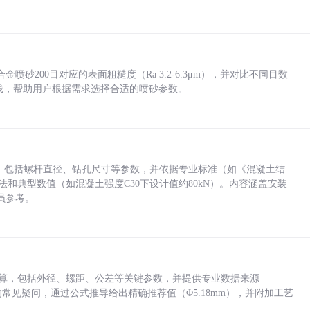
砂200目对应的表面粗糙度（Ra 3.2-6.3μm），并对比不同目数
业实践，帮助用户根据需求选择合适的喷砂参数。
力，包括螺杆直径、钻孔尺寸等参数，并依据专业标准（如《混凝土结
方法和典型数值（如混凝土强度C30下设计值约80kN）。内容涵盖安装
员参考。
底孔计算，包括外径、螺距、公差等关键参数，并提供专业数据来源
孔尺寸的常见疑问，通过公式推导给出精确推荐值（Φ5.18mm），并附加工艺