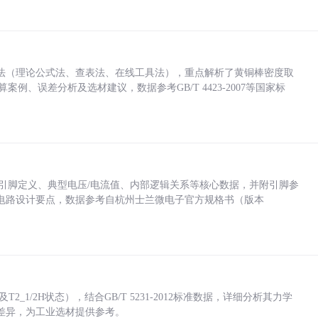
法（理论公式法、查表法、在线工具法），重点解析了黄铜棒密度取
计算案例、误差分析及选材建议，数据参考GB/T 4423-2007等国家标
括各引脚定义、典型电压/电流值、内部逻辑关系等核心数据，并附引脚参
电路设计要点，数据参考自杭州士兰微电子官方规格书（版本
_1/2H状态），结合GB/T 5231-2012标准数据，详细分析其力学
差异，为工业选材提供参考。