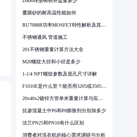
D400球墨铸铁井盖重多少
覆膜砂的耐高温性能如何
RU7088R功率MOSFET特性解析及其在
可调电源设计中的实践
不锈钢通风 管道施工
201不锈钢重量计算方法大全
M20螺纹大径和小径是多少
1-1/4 NPT螺纹参数及底孔尺寸详解
F1010E是什么管？能否用3205或3505代
换
20x40x2镀锌方管单米重量计算与应用
分析
抗渗混凝土中P6和P8膨胀剂分别加多少
法兰PN25和PN16有什么区别
消费者对洗衣机的核心需求调研与分析