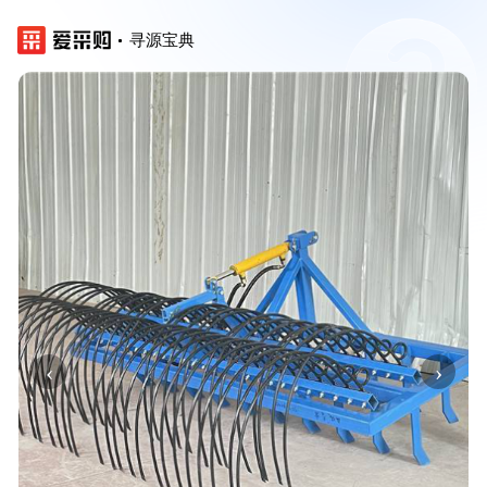
寻源宝典
‹
›