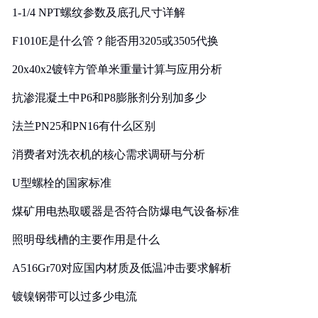
1-1/4 NPT螺纹参数及底孔尺寸详解
F1010E是什么管？能否用3205或3505代换
20x40x2镀锌方管单米重量计算与应用分析
抗渗混凝土中P6和P8膨胀剂分别加多少
法兰PN25和PN16有什么区别
消费者对洗衣机的核心需求调研与分析
U型螺栓的国家标准
煤矿用电热取暖器是否符合防爆电气设备标准
照明母线槽的主要作用是什么
A516Gr70对应国内材质及低温冲击要求解析
镀镍钢带可以过多少电流