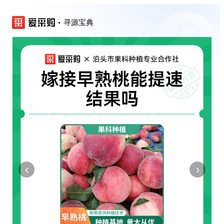
寻源宝典
‹
›