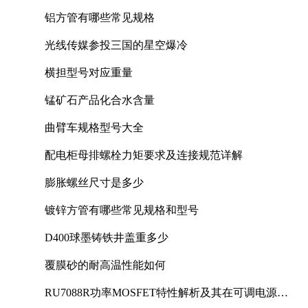
铝方管有哪些常见规格
光线传媒参投三国的星空爆冷
横担型号对应重量
锰矿石产品化合水含量
曲臂车规格型号大全
配电柜母排螺栓力矩要求及连接规范详解
膨胀螺丝尺寸是多少
镀锌方管有哪些常见规格和型号
D400球墨铸铁井盖重多少
覆膜砂的耐高温性能如何
RU7088R功率MOSFET特性解析及其在可调电源设
计中的实践