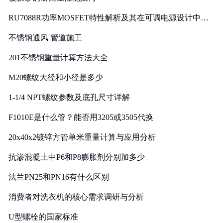
RU7088R功率MOSFET特性解析及其在可调电源设计中的
实践
不锈钢通风 管道施工
201不锈钢重量计算方法大全
M20螺纹大径和小径是多少
1-1/4 NPT螺纹参数及底孔尺寸详解
F1010E是什么管？能否用3205或3505代换
20x40x2镀锌方管单米重量计算与应用分析
抗渗混凝土中P6和P8膨胀剂分别加多少
法兰PN25和PN16有什么区别
消费者对洗衣机的核心需求调研与分析
U型螺栓的国家标准