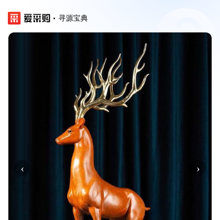
寻源宝典
‹
›