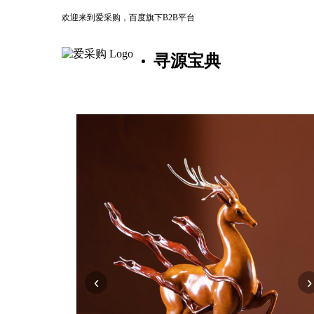
欢迎来到爱采购，百度旗下B2B平台
寻源宝典
‹
›