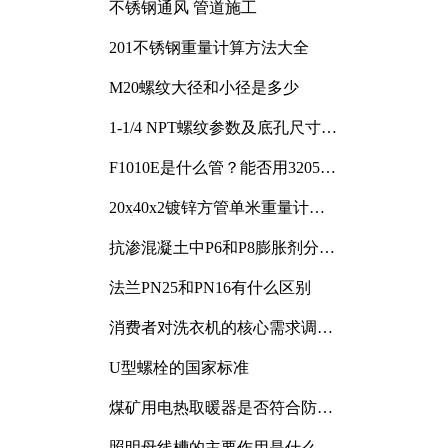
不锈钢通风 管道施工
201不锈钢重量计算方法大全
M20螺纹大径和小径是多少
1-1/4 NPT螺纹参数及底孔尺寸详
解
F1010E是什么管？能否用3205或
3505代换
20x40x2镀锌方管单米重量计算
与应用分析
抗渗混凝土中P6和P8膨胀剂分别
加多少
法兰PN25和PN16有什么区别
消费者对洗衣机的核心需求调研
与分析
U型螺栓的国家标准
煤矿用电热取暖器是否符合防爆
电气设备标准
照明母线槽的主要作用是什么