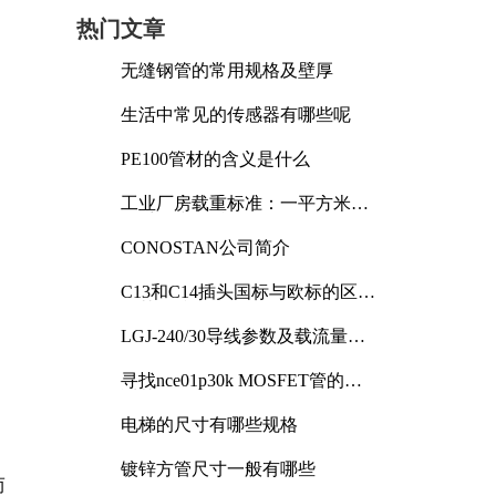
热门文章
无缝钢管的常用规格及壁厚
生活中常见的传感器有哪些呢
PE100管材的含义是什么
工业厂房载重标准：一平方米能
承受多少公斤
CONOSTAN公司简介
C13和C14插头国标与欧标的区别
及其标准解析
占
LGJ-240/30导线参数及载流量解
析
寻找nce01p30k MOSFET管的合
适替代型号
电梯的尺寸有哪些规格
镀锌方管尺寸一般有哪些
而