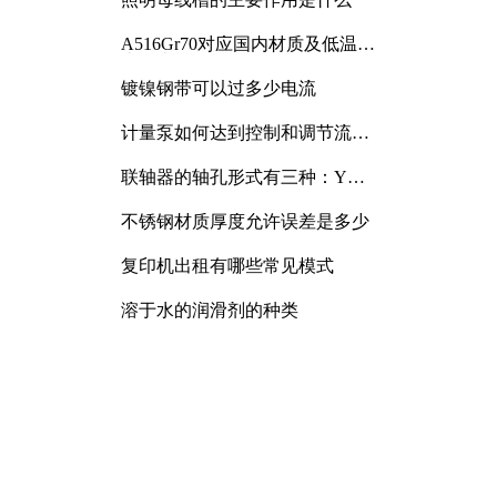
A516Gr70对应国内材质及低温冲
击要求解析
镀镍钢带可以过多少电流
计量泵如何达到控制和调节流量
的目的
联轴器的轴孔形式有三种：Y
型、J型、Z型
不锈钢材质厚度允许误差是多少
复印机出租有哪些常见模式
溶于水的润滑剂的种类