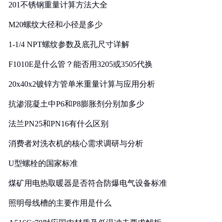
201不锈钢重量计算方法大全
M20螺纹大径和小径是多少
1-1/4 NPT螺纹参数及底孔尺寸详解
F1010E是什么管？能否用3205或3505代换
20x40x2镀锌方管单米重量计算与应用分析
抗渗混凝土中P6和P8膨胀剂分别加多少
法兰PN25和PN16有什么区别
消费者对洗衣机的核心需求调研与分析
U型螺栓的国家标准
煤矿用电热取暖器是否符合防爆电气设备标准
照明母线槽的主要作用是什么