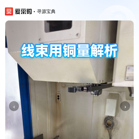
寻源宝典
‹
›