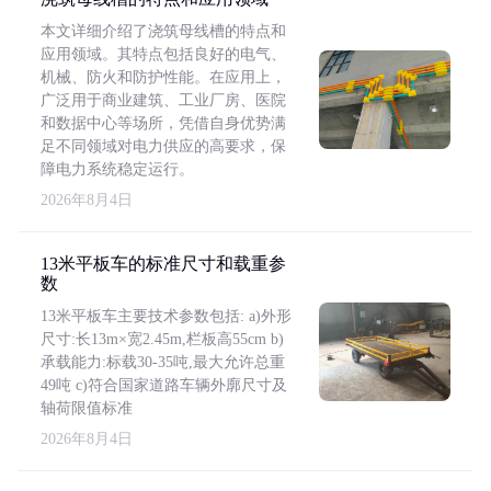
本文详细介绍了浇筑母线槽的特点和
应用领域。其特点包括良好的电气、
机械、防火和防护性能。在应用上，
广泛用于商业建筑、工业厂房、医院
和数据中心等场所，凭借自身优势满
足不同领域对电力供应的高要求，保
障电力系统稳定运行。
2026年8月4日
13米平板车的标准尺寸和载重参
数
13米平板车主要技术参数包括: a)外形
尺寸:长13m×宽2.45m,栏板高55cm b)
承载能力:标载30-35吨,最大允许总重
49吨 c)符合国家道路车辆外廓尺寸及
轴荷限值标准
2026年8月4日