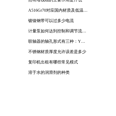
A516Gr70对应国内材质及低温冲
击要求解析
镀镍钢带可以过多少电流
计量泵如何达到控制和调节流量
的目的
联轴器的轴孔形式有三种：Y
型、J型、Z型
不锈钢材质厚度允许误差是多少
复印机出租有哪些常见模式
溶于水的润滑剂的种类