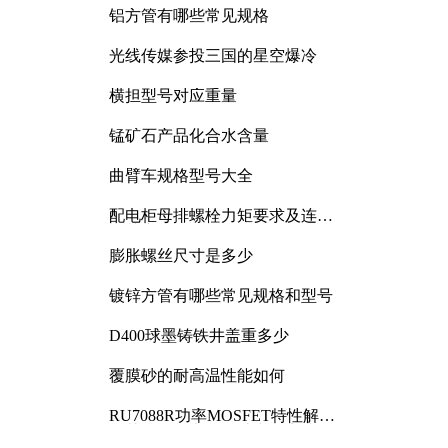
铝方管有哪些常见规格
光线传媒参投三国的星空爆冷
横担型号对应重量
锰矿石产品化合水含量
曲臂车规格型号大全
配电柜母排螺栓力矩要求及连接
规范详解
膨胀螺丝尺寸是多少
镀锌方管有哪些常见规格和型号
D400球墨铸铁井盖重多少
覆膜砂的耐高温性能如何
RU7088R功率MOSFET特性解析
及其在可调电源设计中的实践