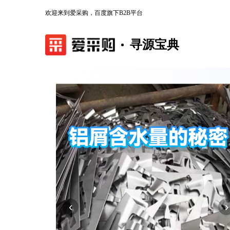
欢迎来到爱采购，百度旗下B2B平台
寻源宝典
‹
›