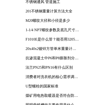
不锈钢通风 管道施工
201不锈钢重量计算方法大全
M20螺纹大径和小径是多少
1-1/4 NPT螺纹参数及底孔尺寸详
解
F1010E是什么管？能否用3205或
3505代换
20x40x2镀锌方管单米重量计算
与应用分析
抗渗混凝土中P6和P8膨胀剂分别
加多少
法兰PN25和PN16有什么区别
消费者对洗衣机的核心需求调研
与分析
U型螺栓的国家标准
煤矿用电热取暖器是否符合防爆
电气设备标准
照明母线槽的主要作用是什么