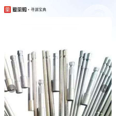
寻源宝典
‹
›