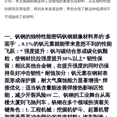
介绍：
本文揭秘钒钢这种工业领域的重要合金材料，从其独特性能
到典型应用场景，再到未来发展趋势，带您全面了解这种低调却不
可或缺的工程材料。
一、钒钢的独特性能密码钒钢就像材料界的'多
面手'，0.1%的钒元素就能带来意想不到的性能
飞跃：*
强度提升
：钒与碳结合形成碳化钒颗
粒，使钢材抗拉强度提升30%以上*
韧性保
留
：相比其他合金钢，在提升强度的同时仍保
持良好冲击韧性*
耐蚀加分
：钒元素在钢材表
面形成保护膜，耐大气腐蚀能力显著增强*
焊
接优化
：适当钒含量能改善焊接热影响区性
能，减少开裂风险## 二、钒钢的工业舞台从高
楼大厦到飞驰列车，钒钢在多个领域扮演着关
键角色：1.
工程机械
：挖掘机铲斗、起重机臂