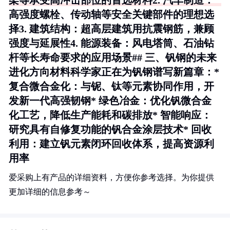
架等承受高冲击部位的首选材料2.
汽车制造
：
高强度螺栓、传动轴等安全关键部件的理想选
择3.
建筑结构
：超高层建筑用抗震钢筋，兼顾
强度与延展性4.
能源装备
：风电塔筒、石油钻
杆等长寿命要求的应用场景## 三、钒钢的未来
进化方向材料科学家正在为钒钢谱写新篇章：*
复合微合金化
：与铌、钛等元素协同作用，开
发新一代高强韧钢*
绿色冶金
：优化钒微合金
化工艺，降低生产能耗和碳排放*
智能响应
：
研究具有自修复功能的钒合金涂层技术*
回收
利用
：建立钒元素闭环回收体系，提高资源利
用率
爱采购上有产品的详细资料，方便你参考选择。为你提供
更加详细的信息参考～