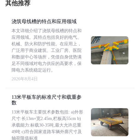
其他推荐
浇筑母线槽的特点和应用领域
本文详细介绍了浇筑母线槽的特点和
应用领域。其特点包括良好的电气、
机械、防火和防护性能。在应用上，
广泛用于商业建筑、工业厂房、医院
和数据中心等场所，凭借自身优势满
足不同领域对电力供应的高要求，保
障电力系统稳定运行。
2026年8月4日
13米平板车的标准尺寸和载重参
数
13米平板车主要技术参数包括: a)外形
尺寸:长13m×宽2.45m,栏板高55cm b)
承载能力:标载30-35吨,最大允许总重
49吨 c)符合国家道路车辆外廓尺寸及
轴荷限值标准