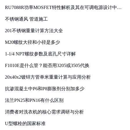
RU7088R功率MOSFET特性解析及其在可调电源设计中的
实践
不锈钢通风 管道施工
201不锈钢重量计算方法大全
M20螺纹大径和小径是多少
1-1/4 NPT螺纹参数及底孔尺寸详解
F1010E是什么管？能否用3205或3505代换
20x40x2镀锌方管单米重量计算与应用分析
抗渗混凝土中P6和P8膨胀剂分别加多少
法兰PN25和PN16有什么区别
消费者对洗衣机的核心需求调研与分析
U型螺栓的国家标准