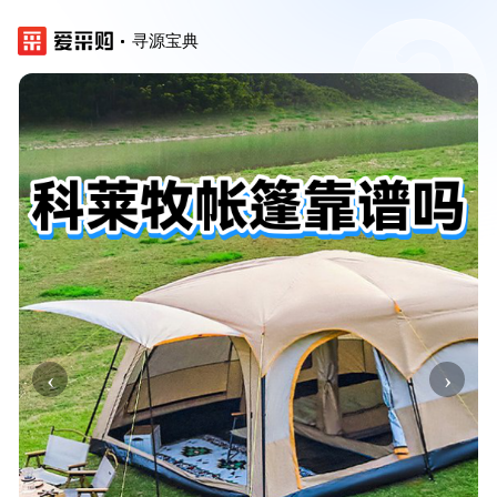
寻源宝典
‹
›