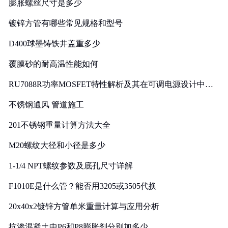
膨胀螺丝尺寸是多少
镀锌方管有哪些常见规格和型号
D400球墨铸铁井盖重多少
覆膜砂的耐高温性能如何
RU7088R功率MOSFET特性解析及其在可调电源设计中的
实践
不锈钢通风 管道施工
201不锈钢重量计算方法大全
M20螺纹大径和小径是多少
1-1/4 NPT螺纹参数及底孔尺寸详解
F1010E是什么管？能否用3205或3505代换
20x40x2镀锌方管单米重量计算与应用分析
抗渗混凝土中P6和P8膨胀剂分别加多少