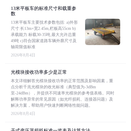
13米平板车的标准尺寸和载重参
数
13米平板车主要技术参数包括: a)外形
尺寸:长13m×宽2.45m,栏板高55cm b)
承载能力:标载30-35吨,最大允许总重
49吨 c)符合国家道路车辆外廓尺寸及
轴荷限值标准
2026年8月4日
光模块接收功率多少是正常
本文详细解答光模块接收功率的正常范围及影响因素，重
点分析千兆光模块的收光标准（典型值为-3dBm
至-24dBm），并提供不同速率光模块的参考值表格。同时
解释功率异常的常见原因（如光纤损耗、连接器问题）及
解决方案，帮助用户快速判断网络性能问题。
2026年8月4日
干式变压器损耗标准一览表及计算方法