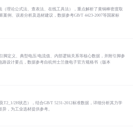
法（理论公式法、查表法、在线工具法），重点解析了黄铜棒密度取
计算案例、误差分析及选材建议，数据参考GB/T 4423-2007等国家标
括各引脚定义、典型电压/电流值、内部逻辑关系等核心数据，并附引脚参
电路设计要点，数据参考自杭州士兰微电子官方规格书（版本
_1/2H状态），结合GB/T 5231-2012标准数据，详细分析其力学
差异，为工业选材提供参考。