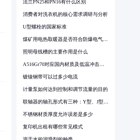
法兰PN25和PN16有什么区别
消费者对洗衣机的核心需求调研与分析
U型螺栓的国家标准
煤矿用电热取暖器是否符合防爆电气设
备标准
照明母线槽的主要作用是什么
A516Gr70对应国内材质及低温冲击要
求解析
镀镍钢带可以过多少电流
计量泵如何达到控制和调节流量的目的
联轴器的轴孔形式有三种：Y型、J型、
Z型
不锈钢材质厚度允许误差是多少
复印机出租有哪些常见模式
溶于水的润滑剂的种类