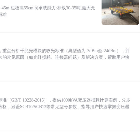
5m,栏板高55cm b)承载能力:标载30-35吨,最大允
标准
点分析千兆光模块的收光标准（典型值为-3dBm至-24dBm），并
常的常见原因（如光纤损耗、连接器问题）及解决方案，帮助用户快
/T 10228-2015），提供1000kVA变压器损耗计算实例，分步
，涵盖SCB10/SCB13等常见型号参数，指导用户快速掌握变压器