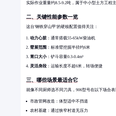
实际作业重量约8.5-9.2吨，属于中小型土方工程
二、关键性能参数一览
这台'钢铁穿山甲'的硬核配置值得关注：
动力心脏
：通常搭载55-65kW柴油机
臂展范围
：标准臂挖掘半径约6米
胃口大小
：铲斗容量0.3-0.4m³
灵活身段
：运输长度不超6米，转场便捷
三、哪些场景最适合它
就像不同厨师选不同刀具，906型号在以下场合
市政管网改造：体型适中不挡道
农村基建：通过狭窄村道无压力