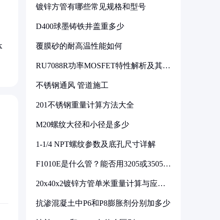
镀锌方管有哪些常见规格和型号
D400球墨铸铁井盖重多少
覆膜砂的耐高温性能如何
体
RU7088R功率MOSFET特性解析及其在
可调电源设计中的实践
不锈钢通风 管道施工
201不锈钢重量计算方法大全
M20螺纹大径和小径是多少
1-1/4 NPT螺纹参数及底孔尺寸详解
F1010E是什么管？能否用3205或3505代
换
20x40x2镀锌方管单米重量计算与应用
分析
抗渗混凝土中P6和P8膨胀剂分别加多少