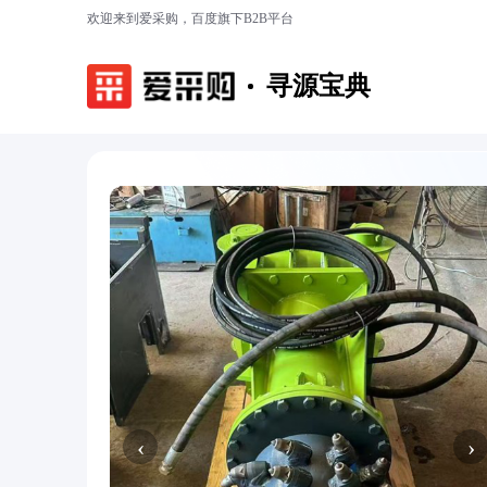
欢迎来到爱采购，百度旗下B2B平台
寻源宝典
‹
›