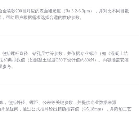
砂200目对应的表面粗糙度（Ra 3.2-6.3μm），并对比不同目数
业实践，帮助用户根据需求选择合适的喷砂参数。
力，包括螺杆直径、钻孔尺寸等参数，并依据专业标准（如《混凝土结
方法和典型数值（如混凝土强度C30下设计值约80kN）。内容涵盖安装
员参考。
底孔计算，包括外径、螺距、公差等关键参数，并提供专业数据来源
孔尺寸的常见疑问，通过公式推导给出精确推荐值（Φ5.18mm），并附加工艺