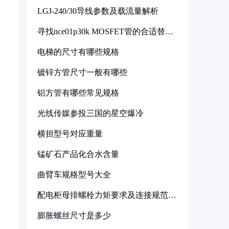
LGJ-240/30导线参数及载流量解析
寻找nce01p30k MOSFET管的合适替代
型号
电梯的尺寸有哪些规格
镀锌方管尺寸一般有哪些
铝方管有哪些常见规格
光线传媒参投三国的星空爆冷
横担型号对应重量
锰矿石产品化合水含量
曲臂车规格型号大全
配电柜母排螺栓力矩要求及连接规范详
解
膨胀螺丝尺寸是多少