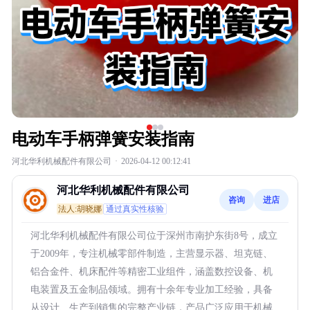
电动车手柄弹簧安装指南
河北华利机械配件有限公司
·
2026-04-12 00:12:41
河北华利机械配件有限公司
咨询
进店
法人:胡晓娜
通过真实性核验
河北华利机械配件有限公司位于深州市南护东街8号，成立
于2009年，专注机械零部件制造，主营显示器、坦克链、
铝合金件、机床配件等精密工业组件，涵盖数控设备、机
电装置及五金制品领域。拥有十余年专业加工经验，具备
从设计、生产到销售的完整产业链，产品广泛应用于机械