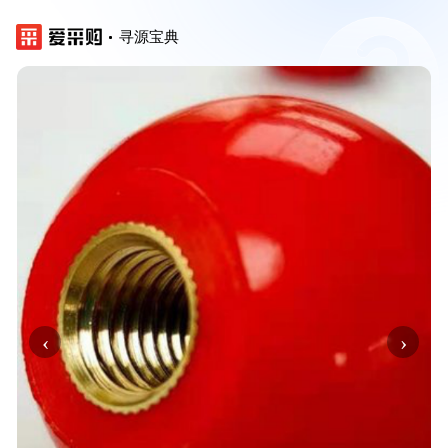
寻源宝典
‹
›