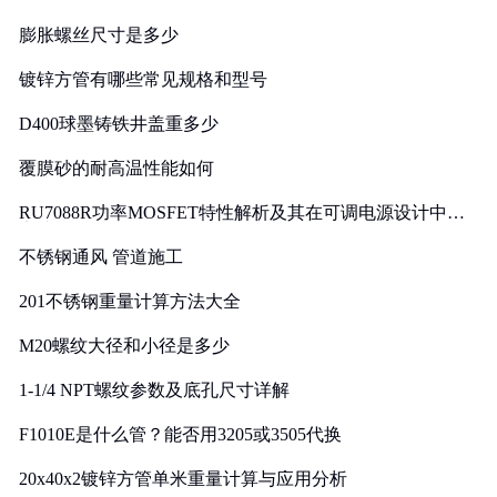
膨胀螺丝尺寸是多少
镀锌方管有哪些常见规格和型号
D400球墨铸铁井盖重多少
覆膜砂的耐高温性能如何
RU7088R功率MOSFET特性解析及其在可调电源设计中的
实践
不锈钢通风 管道施工
201不锈钢重量计算方法大全
M20螺纹大径和小径是多少
1-1/4 NPT螺纹参数及底孔尺寸详解
F1010E是什么管？能否用3205或3505代换
20x40x2镀锌方管单米重量计算与应用分析