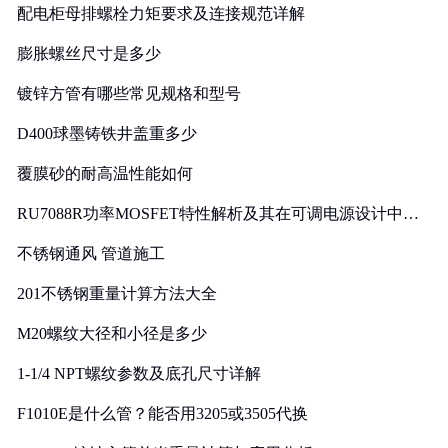
配电柜母排螺栓力矩要求及连接规范详解
膨胀螺丝尺寸是多少
镀锌方管有哪些常见规格和型号
D400球墨铸铁井盖重多少
覆膜砂的耐高温性能如何
RU7088R功率MOSFET特性解析及其在可调电源设计中的
实践
不锈钢通风 管道施工
201不锈钢重量计算方法大全
M20螺纹大径和小径是多少
1-1/4 NPT螺纹参数及底孔尺寸详解
F1010E是什么管？能否用3205或3505代换