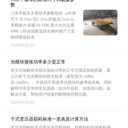
数
13米平板车主要技术参数包括: a)外形
尺寸:长13m×宽2.45m,栏板高55cm b)
承载能力:标载30-35吨,最大允许总重
49吨 c)符合国家道路车辆外廓尺寸及
轴荷限值标准
2026年8月4日
光模块接收功率多少是正常
本文详细解答光模块接收功率的正常范围及影响因素，重
点分析千兆光模块的收光标准（典型值为-3dBm
至-24dBm），并提供不同速率光模块的参考值表格。同时
解释功率异常的常见原因（如光纤损耗、连接器问题）及
解决方案，帮助用户快速判断网络性能问题。
2026年8月4日
干式变压器损耗标准一览表及计算方法
本文详细解析干式变压器空载损耗、负载损耗的国家标准