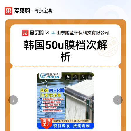
寻源宝典
‹
›