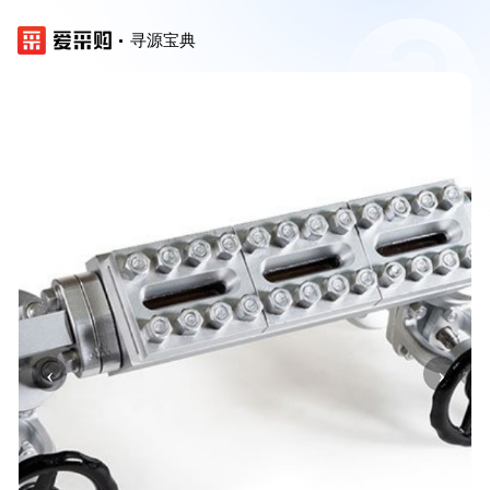
寻源宝典
‹
›