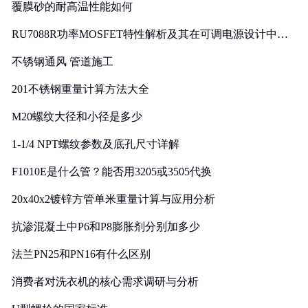
覆膜砂的耐高温性能如何
RU7088R功率MOSFET特性解析及其在可调电源设计中的
实践
不锈钢通风 管道施工
201不锈钢重量计算方法大全
M20螺纹大径和小径是多少
1-1/4 NPT螺纹参数及底孔尺寸详解
F1010E是什么管？能否用3205或3505代换
20x40x2镀锌方管单米重量计算与应用分析
抗渗混凝土中P6和P8膨胀剂分别加多少
法兰PN25和PN16有什么区别
消费者对洗衣机的核心需求调研与分析