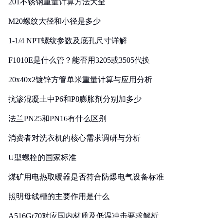
201不锈钢重量计算方法大全
M20螺纹大径和小径是多少
1-1/4 NPT螺纹参数及底孔尺寸详解
F1010E是什么管？能否用3205或3505代换
20x40x2镀锌方管单米重量计算与应用分析
抗渗混凝土中P6和P8膨胀剂分别加多少
法兰PN25和PN16有什么区别
消费者对洗衣机的核心需求调研与分析
U型螺栓的国家标准
煤矿用电热取暖器是否符合防爆电气设备标准
照明母线槽的主要作用是什么
A516Gr70对应国内材质及低温冲击要求解析