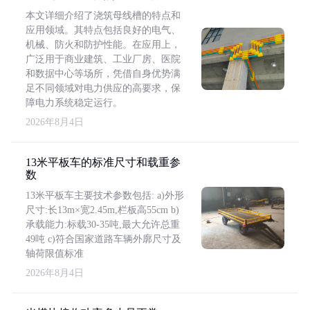
本文详细介绍了浇筑母线槽的特点和
应用领域。其特点包括良好的电气、
机械、防火和防护性能。在应用上，
广泛用于商业建筑、工业厂房、医院
和数据中心等场所，凭借自身优势满
足不同领域对电力供应的高要求，保
障电力系统稳定运行。
2026年8月4日
13米平板车的标准尺寸和载重参
数
13米平板车主要技术参数包括: a)外形
尺寸:长13m×宽2.45m,栏板高55cm b)
承载能力:标载30-35吨,最大允许总重
49吨 c)符合国家道路车辆外廓尺寸及
轴荷限值标准
2026年8月4日