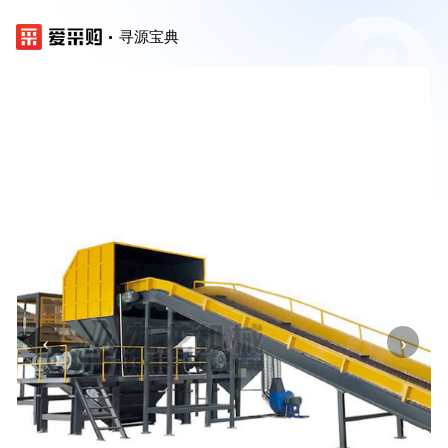
寻源宝典
‹
›