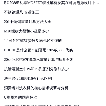
RU7088R功率MOSFET特性解析及其在可调电源设计中的
实践
不锈钢通风 管道施工
201不锈钢重量计算方法大全
M20螺纹大径和小径是多少
1-1/4 NPT螺纹参数及底孔尺寸详解
F1010E是什么管？能否用3205或3505代换
20x40x2镀锌方管单米重量计算与应用分析
抗渗混凝土中P6和P8膨胀剂分别加多少
法兰PN25和PN16有什么区别
消费者对洗衣机的核心需求调研与分析
U型螺栓的国家标准