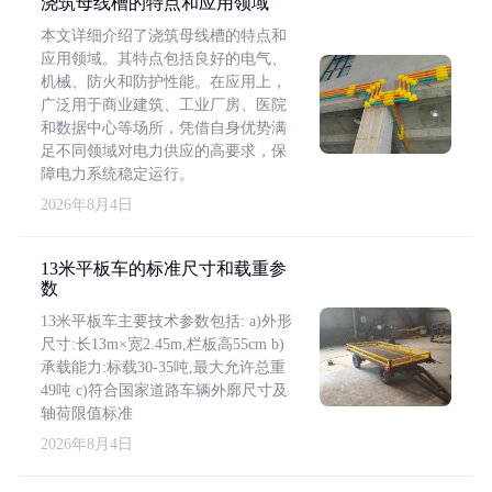
浇筑母线槽的特点和应用领域
本文详细介绍了浇筑母线槽的特点和
应用领域。其特点包括良好的电气、
机械、防火和防护性能。在应用上，
广泛用于商业建筑、工业厂房、医院
和数据中心等场所，凭借自身优势满
足不同领域对电力供应的高要求，保
障电力系统稳定运行。
2026年8月4日
13米平板车的标准尺寸和载重参
数
13米平板车主要技术参数包括: a)外形
尺寸:长13m×宽2.45m,栏板高55cm b)
承载能力:标载30-35吨,最大允许总重
49吨 c)符合国家道路车辆外廓尺寸及
轴荷限值标准
2026年8月4日