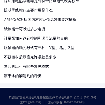
煤矿用电热取暖器是否符合防爆电气设备标准
照明母线槽的主要作用是什么
A516Gr70对应国内材质及低温冲击要求解析
镀镍钢带可以过多少电流
计量泵如何达到控制和调节流量的目的
联轴器的轴孔形式有三种：Y型、J型、Z型
不锈钢材质厚度允许误差是多少
复印机出租有哪些常见模式
溶于水的润滑剂的种类
药品医疗器械网络信息服务备案(京)网药械信息备字（2021）第00159号
京ICP证030173号
京公网安备11000002000001号