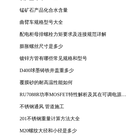
锰矿石产品化合水含量
曲臂车规格型号大全
配电柜母排螺栓力矩要求及连接规范详解
膨胀螺丝尺寸是多少
镀锌方管有哪些常见规格和型号
D400球墨铸铁井盖重多少
覆膜砂的耐高温性能如何
RU7088R功率MOSFET特性解析及其在可调电源设
计中的实践
不锈钢通风 管道施工
201不锈钢重量计算方法大全
M20螺纹大径和小径是多少