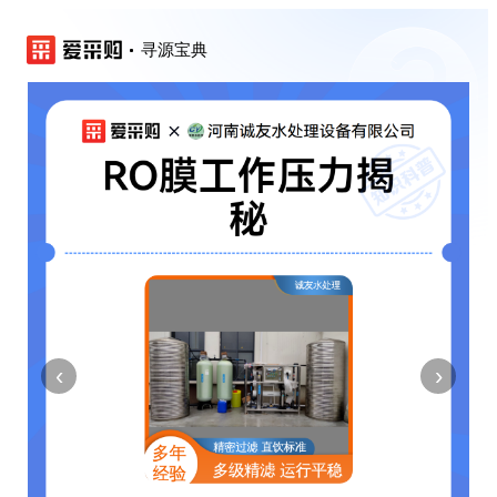
寻源宝典
‹
›