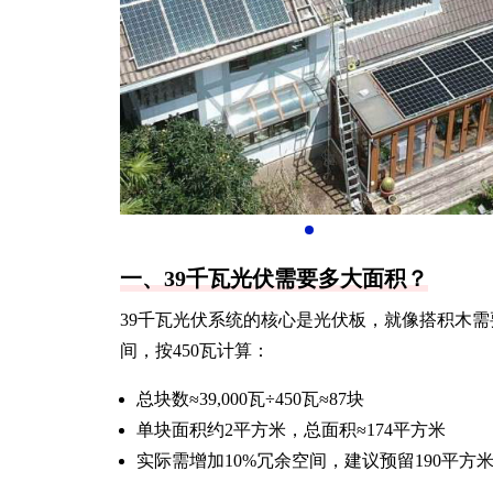
一、39千瓦光伏需要多大面积？
39千瓦光伏系统的核心是光伏板，就像搭积木需要
间，按450瓦计算：
总块数≈39,000瓦÷450瓦≈87块
单块面积约2平方米，总面积≈174平方米
实际需增加10%冗余空间，建议预留190平方