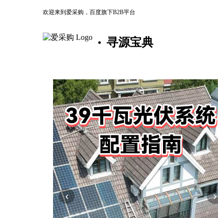
欢迎来到爱采购，百度旗下B2B平台
寻源宝典
‹
›