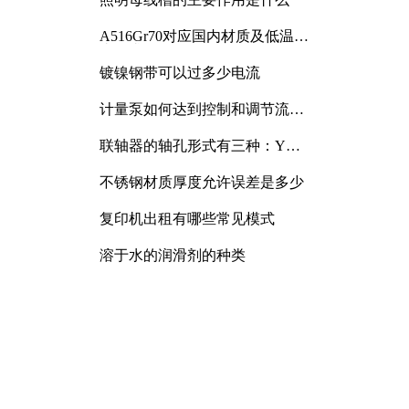
A516Gr70对应国内材质及低温冲
击要求解析
镀镍钢带可以过多少电流
计量泵如何达到控制和调节流量
的目的
联轴器的轴孔形式有三种：Y
型、J型、Z型
不锈钢材质厚度允许误差是多少
复印机出租有哪些常见模式
溶于水的润滑剂的种类