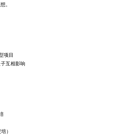
理想。
）
型项目
板子互相影响
培
安培）