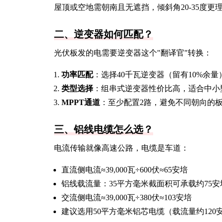
屋顶或空地需朝南且无遮挡，倾斜角20-35度更
二、逆变器如何匹配？
光伏板发的电需要逆变器这个"翻译官"转换：
功率匹配
：选择40千瓦逆变器（留有10%余量
类型选择
：组串式逆变器性价比高，适合中小
MPPT通道
：至少配置2路，避免不同朝向的
三、铝线电缆怎么选？
电流传输就像高速公路，电缆是车道：
直流侧电流≈39,000瓦÷600伏≈65安培
铝线载流量：35平方毫米截面积可承载约75安
交流侧电流≈39,000瓦÷380伏≈103安培
建议选用50平方毫米铝芯电缆（载流量约120