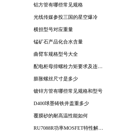
铝方管有哪些常见规格
光线传媒参投三国的星空爆冷
横担型号对应重量
锰矿石产品化合水含量
曲臂车规格型号大全
配电柜母排螺栓力矩要求及连接
规范详解
膨胀螺丝尺寸是多少
镀锌方管有哪些常见规格和型号
D400球墨铸铁井盖重多少
覆膜砂的耐高温性能如何
RU7088R功率MOSFET特性解析
及其在可调电源设计中的实践