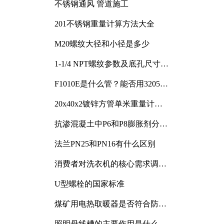
不锈钢通风 管道施工
201不锈钢重量计算方法大全
M20螺纹大径和小径是多少
1-1/4 NPT螺纹参数及底孔尺寸详
解
F1010E是什么管？能否用3205或
3505代换
20x40x2镀锌方管单米重量计算
与应用分析
抗渗混凝土中P6和P8膨胀剂分别
加多少
法兰PN25和PN16有什么区别
消费者对洗衣机的核心需求调研
与分析
U型螺栓的国家标准
煤矿用电热取暖器是否符合防爆
电气设备标准
照明母线槽的主要作用是什么