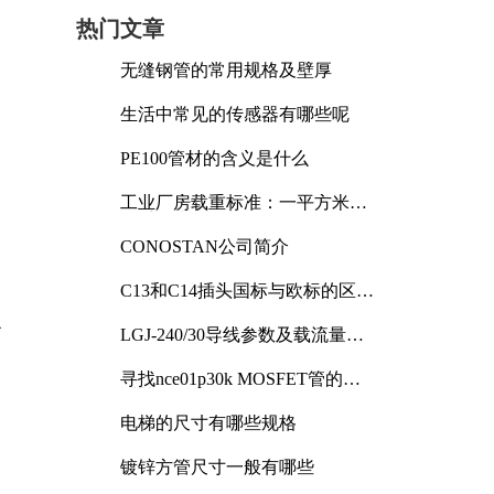
热门文章
无缝钢管的常用规格及壁厚
生活中常见的传感器有哪些呢
PE100管材的含义是什么
工业厂房载重标准：一平方米能
承受多少公斤
CONOSTAN公司简介
C13和C14插头国标与欧标的区别
及其标准解析
之
LGJ-240/30导线参数及载流量解
析
寻找nce01p30k MOSFET管的合
适替代型号
电梯的尺寸有哪些规格
镀锌方管尺寸一般有哪些