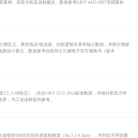
计算案例、误差分析及选材建议，数据参考GB/T 4423-2007等国家标
括各引脚定义、典型电压/电流值、内部逻辑关系等核心数据，并附引脚参
电路设计要点，数据参考自杭州士兰微电子官方规格书（版本
_1/2H状态），结合GB/T 5231-2012标准数据，详细分析其力学
差异，为工业选材提供参考。
砂200目对应的表面粗糙度（Ra 3.2-6.3μm），并对比不同目数