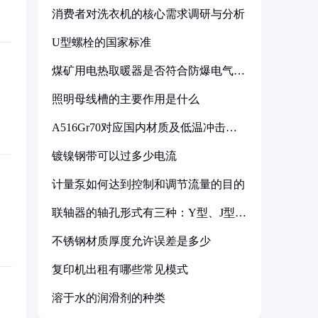
消费者对洗衣机的核心需求调研与分析
U型螺栓的国家标准
煤矿用电热取暖器是否符合防爆电气设
备标准
照明母线槽的主要作用是什么
A516Gr70对应国内材质及低温冲击要
求解析
镀镍钢带可以过多少电流
计量泵如何达到控制和调节流量的目的
联轴器的轴孔形式有三种：Y型、J型、
Z型
不锈钢材质厚度允许误差是多少
复印机出租有哪些常见模式
溶于水的润滑剂的种类