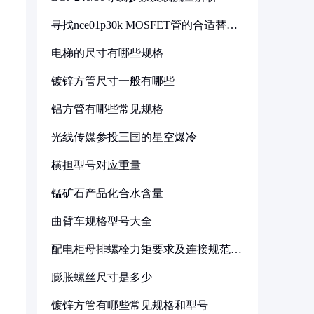
寻找nce01p30k MOSFET管的合适替代
型号
电梯的尺寸有哪些规格
镀锌方管尺寸一般有哪些
铝方管有哪些常见规格
光线传媒参投三国的星空爆冷
横担型号对应重量
锰矿石产品化合水含量
曲臂车规格型号大全
配电柜母排螺栓力矩要求及连接规范详
解
膨胀螺丝尺寸是多少
镀锌方管有哪些常见规格和型号