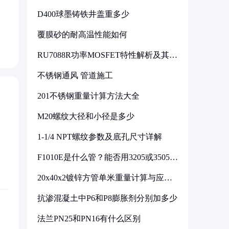
D400球墨铸铁井盖重多少
覆膜砂的耐高温性能如何
RU7088R功率MOSFET特性解析及其在
可调电源设计中的实践
不锈钢通风 管道施工
201不锈钢重量计算方法大全
M20螺纹大径和小径是多少
1-1/4 NPT螺纹参数及底孔尺寸详解
F1010E是什么管？能否用3205或3505代
换
20x40x2镀锌方管单米重量计算与应用
分析
抗渗混凝土中P6和P8膨胀剂分别加多少
法兰PN25和PN16有什么区别