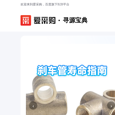
欢迎来到爱采购，百度旗下B2B平台
寻源宝典
‹
›