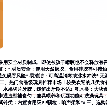
采用安全材质制成、即使被孩子啃咬也不会释放有
征：*
材质安全
：使用天然橡胶、食用硅胶等可接触
避免误吞风险*
易清洁
：可高温消毒或沸水冲洗*
无
 二、热门食品级玩具推荐市场上较受欢迎的几类食
、水果切片牙胶，缓解出牙期不适2.
积木类
：大块
卡通造型辅食勺，兼具喂养和玩耍功能4.
洗澡玩具
摇铃类
：内置食用级PP颗粒，响声柔和## 三、选购