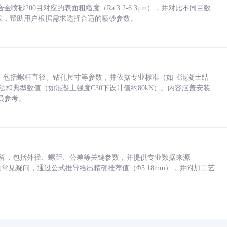
砂200目对应的表面粗糙度（Ra 3.2-6.3μm），并对比不同目数
业实践，帮助用户根据需求选择合适的喷砂参数。
力，包括螺杆直径、钻孔尺寸等参数，并依据专业标准（如《混凝土结
方法和典型数值（如混凝土强度C30下设计值约80kN）。内容涵盖安装
员参考。
底孔计算，包括外径、螺距、公差等关键参数，并提供专业数据来源
孔尺寸的常见疑问，通过公式推导给出精确推荐值（Φ5.18mm），并附加工艺