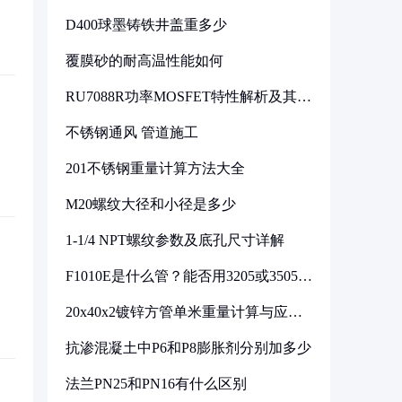
D400球墨铸铁井盖重多少
覆膜砂的耐高温性能如何
RU7088R功率MOSFET特性解析及其在
可调电源设计中的实践
不锈钢通风 管道施工
201不锈钢重量计算方法大全
M20螺纹大径和小径是多少
1-1/4 NPT螺纹参数及底孔尺寸详解
F1010E是什么管？能否用3205或3505代
换
20x40x2镀锌方管单米重量计算与应用
分析
抗渗混凝土中P6和P8膨胀剂分别加多少
法兰PN25和PN16有什么区别