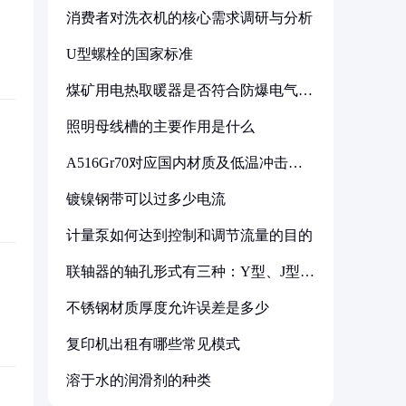
消费者对洗衣机的核心需求调研与分析
U型螺栓的国家标准
煤矿用电热取暖器是否符合防爆电气设
备标准
照明母线槽的主要作用是什么
A516Gr70对应国内材质及低温冲击要
求解析
镀镍钢带可以过多少电流
计量泵如何达到控制和调节流量的目的
联轴器的轴孔形式有三种：Y型、J型、
Z型
不锈钢材质厚度允许误差是多少
复印机出租有哪些常见模式
溶于水的润滑剂的种类