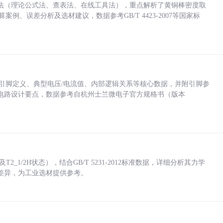
法（理论公式法、查表法、在线工具法），重点解析了黄铜棒密度取
计算案例、误差分析及选材建议，数据参考GB/T 4423-2007等国家标
括各引脚定义、典型电压/电流值、内部逻辑关系等核心数据，并附引脚参
电路设计要点，数据参考自杭州士兰微电子官方规格书（版本
_1/2H状态），结合GB/T 5231-2012标准数据，详细分析其力学
差异，为工业选材提供参考。