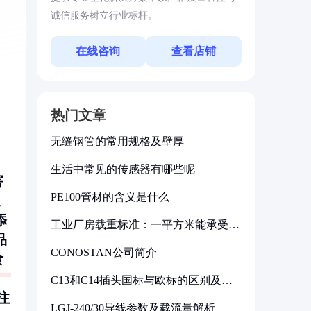
诚信服务树立行业标杆。
在线咨询
查看店铺
热门文章
无缝钢管的常用规格及壁厚
生活中常见的传感器有哪些呢
害
PE100管材的含义是什么
添
工业厂房载重标准：一平方米能承受多
少公斤
品
CONOSTAN公司简介
食
：
C13和C14插头国标与欧标的区别及其
标准解析
注
LGJ-240/30导线参数及载流量解析