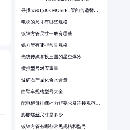
寻找nce01p30k MOSFET管的合适替代
型号
电梯的尺寸有哪些规格
镀锌方管尺寸一般有哪些
铝方管有哪些常见规格
光线传媒参投三国的星空爆冷
横担型号对应重量
锰矿石产品化合水含量
曲臂车规格型号大全
配电柜母排螺栓力矩要求及连接规范详
解
膨胀螺丝尺寸是多少
镀锌方管有哪些常见规格和型号