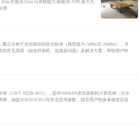
5m,栏板高55cm b)承载能力:标载30-35吨,最大允
标准
点分析千兆光模块的收光标准（典型值为-3dBm至-24dBm），并
常的常见原因（如光纤损耗、连接器问题）及解决方案，帮助用户快
/T 10228-2015），提供1000kVA变压器损耗计算实例，分步
，涵盖SCB10/SCB13等常见型号参数，指导用户快速掌握变压器