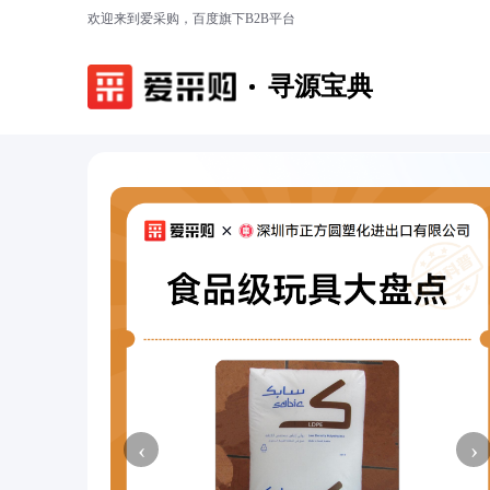
欢迎来到爱采购，百度旗下B2B平台
寻源宝典
‹
›