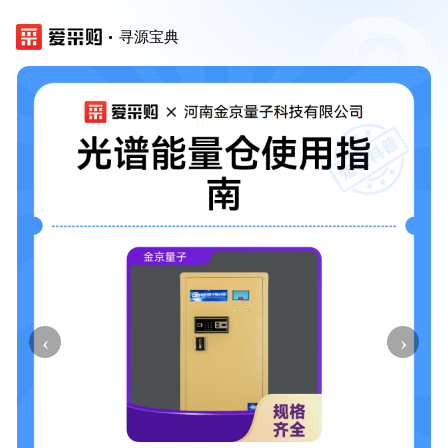
寻源宝典
‹
›