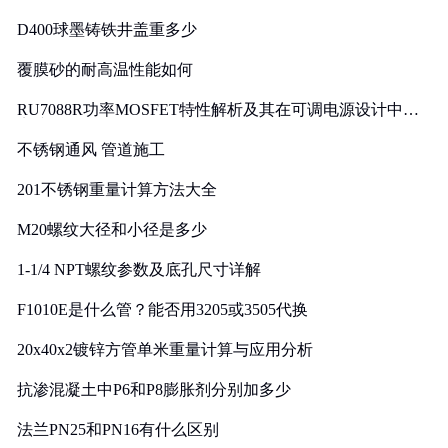
D400球墨铸铁井盖重多少
覆膜砂的耐高温性能如何
RU7088R功率MOSFET特性解析及其在可调电源设计中的
实践
不锈钢通风 管道施工
201不锈钢重量计算方法大全
M20螺纹大径和小径是多少
1-1/4 NPT螺纹参数及底孔尺寸详解
F1010E是什么管？能否用3205或3505代换
20x40x2镀锌方管单米重量计算与应用分析
抗渗混凝土中P6和P8膨胀剂分别加多少
法兰PN25和PN16有什么区别