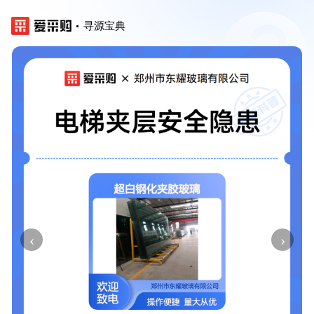
寻源宝典
‹
›