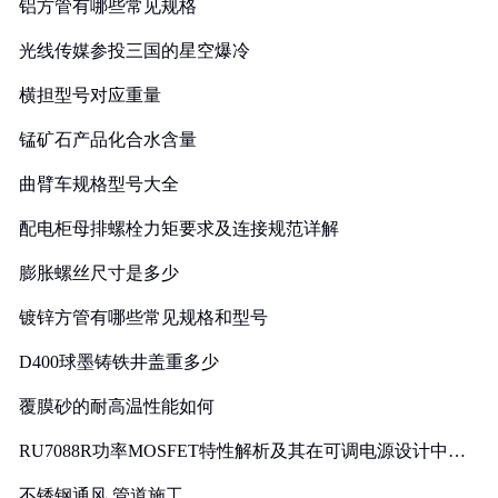
铝方管有哪些常见规格
光线传媒参投三国的星空爆冷
横担型号对应重量
锰矿石产品化合水含量
曲臂车规格型号大全
配电柜母排螺栓力矩要求及连接规范详解
膨胀螺丝尺寸是多少
镀锌方管有哪些常见规格和型号
D400球墨铸铁井盖重多少
覆膜砂的耐高温性能如何
RU7088R功率MOSFET特性解析及其在可调电源设计中的
实践
不锈钢通风 管道施工