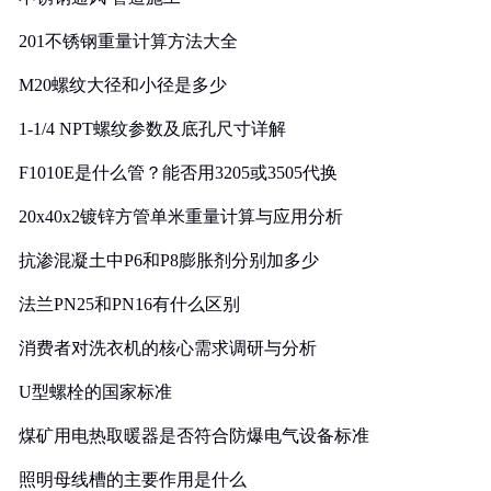
201不锈钢重量计算方法大全
M20螺纹大径和小径是多少
1-1/4 NPT螺纹参数及底孔尺寸详解
F1010E是什么管？能否用3205或3505代换
20x40x2镀锌方管单米重量计算与应用分析
抗渗混凝土中P6和P8膨胀剂分别加多少
法兰PN25和PN16有什么区别
消费者对洗衣机的核心需求调研与分析
U型螺栓的国家标准
煤矿用电热取暖器是否符合防爆电气设备标准
照明母线槽的主要作用是什么