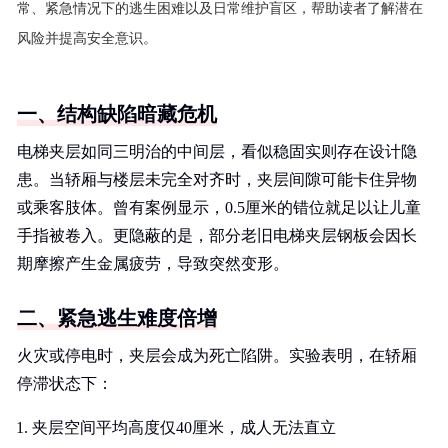
常、紧急情况下的逃生困难以及日常维护盲区，帮助读者了解潜在
风险并提高安全意识。
一、结构缺陷暗藏危机
电梯夹层如同三明治的中间层，看似稳固实则存在设计隐
患。当轿厢与楼层未完全对齐时，夹层间隙可能卡住异物
或乘客肢体。曾有案例显示，0.5厘米的错位就足以让儿童
手指被卷入。更隐蔽的是，部分老旧电梯夹层钢板会因长
期摩擦产生金属疲劳，导致突然变形。
二、紧急逃生难度倍增
火灾或停电时，夹层会成为死亡陷阱。实验表明，在轿厢
停滞状态下：
夹层空间平均高度仅40厘米，成人无法直立