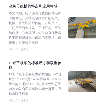
浇筑母线槽的特点和应用领域
本文详细介绍了浇筑母线槽的特点和
应用领域。其特点包括良好的电气、
机械、防火和防护性能。在应用上，
广泛用于商业建筑、工业厂房、医院
和数据中心等场所，凭借自身优势满
足不同领域对电力供应的高要求，保
障电力系统稳定运行。
2026年8月4日
13米平板车的标准尺寸和载重参
数
13米平板车主要技术参数包括: a)外形
尺寸:长13m×宽2.45m,栏板高55cm b)
承载能力:标载30-35吨,最大允许总重
49吨 c)符合国家道路车辆外廓尺寸及
轴荷限值标准
2026年8月4日