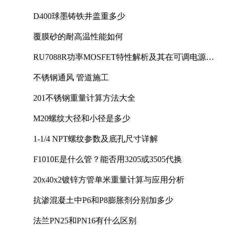
D400球墨铸铁井盖重多少
覆膜砂的耐高温性能如何
RU7088R功率MOSFET特性解析及其在可调电源设
计中的实践
不锈钢通风 管道施工
201不锈钢重量计算方法大全
M20螺纹大径和小径是多少
1-1/4 NPT螺纹参数及底孔尺寸详解
F1010E是什么管？能否用3205或3505代换
20x40x2镀锌方管单米重量计算与应用分析
抗渗混凝土中P6和P8膨胀剂分别加多少
法兰PN25和PN16有什么区别