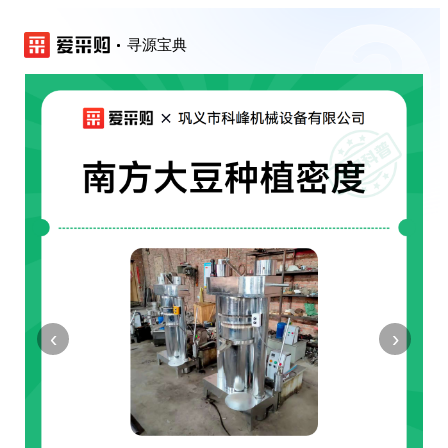
寻源宝典
‹
›