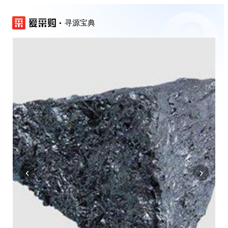
寻源宝典
‹
›