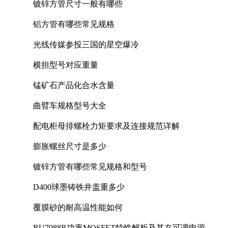
镀锌方管尺寸一般有哪些
铝方管有哪些常见规格
光线传媒参投三国的星空爆冷
横担型号对应重量
锰矿石产品化合水含量
曲臂车规格型号大全
配电柜母排螺栓力矩要求及连接规范详解
膨胀螺丝尺寸是多少
镀锌方管有哪些常见规格和型号
D400球墨铸铁井盖重多少
覆膜砂的耐高温性能如何
RU7088R功率MOSFET特性解析及其在可调电源设