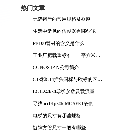
热门文章
无缝钢管的常用规格及壁厚
生活中常见的传感器有哪些呢
PE100管材的含义是什么
工业厂房载重标准：一平方米能
承受多少公斤
CONOSTAN公司简介
C13和C14插头国标与欧标的区别
及其标准解析
LGJ-240/30导线参数及载流量解
析
寻找nce01p30k MOSFET管的合
适替代型号
电梯的尺寸有哪些规格
镀锌方管尺寸一般有哪些