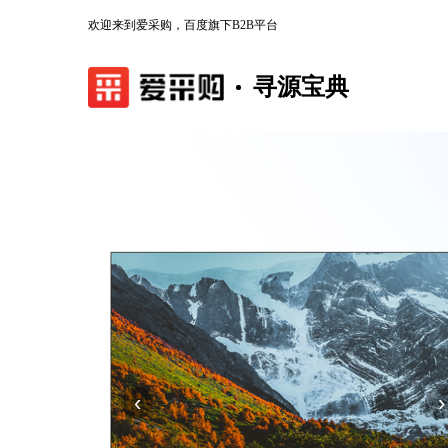
欢迎来到爱采购，百度旗下B2B平台
寻源宝典
‹
›