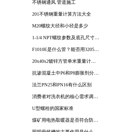
不锈钢通风 管道施工
201不锈钢重量计算方法大全
M20螺纹大径和小径是多少
1-1/4 NPT螺纹参数及底孔尺寸详
解
F1010E是什么管？能否用3205或
3505代换
20x40x2镀锌方管单米重量计算
与应用分析
抗渗混凝土中P6和P8膨胀剂分别
加多少
法兰PN25和PN16有什么区别
消费者对洗衣机的核心需求调研
与分析
U型螺栓的国家标准
煤矿用电热取暖器是否符合防爆
电气设备标准
照明母线槽的主要作用是什么