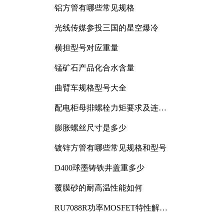
铝方管有哪些常见规格
光线传媒参投三国的星空爆冷
横担型号对应重量
锰矿石产品化合水含量
曲臂车规格型号大全
配电柜母排螺栓力矩要求及连接
规范详解
膨胀螺丝尺寸是多少
镀锌方管有哪些常见规格和型号
D400球墨铸铁井盖重多少
覆膜砂的耐高温性能如何
RU7088R功率MOSFET特性解析
及其在可调电源设计中的实践