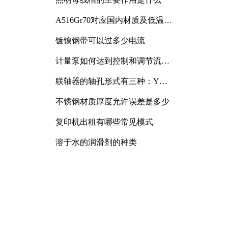
A516Gr70对应国内材质及低温冲
击要求解析
镀镍钢带可以过多少电流
计量泵如何达到控制和调节流量
的目的
联轴器的轴孔形式有三种：Y
型、J型、Z型
不锈钢材质厚度允许误差是多少
复印机出租有哪些常见模式
溶于水的润滑剂的种类