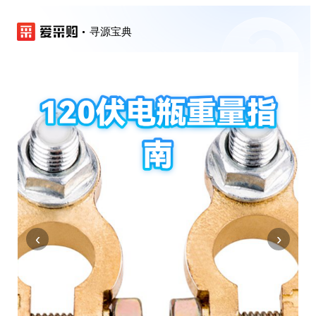
寻源宝典
‹
›