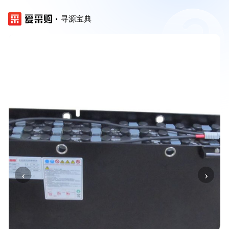
寻源宝典
‹
›