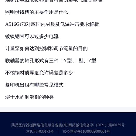
照明母线槽的主要作用是什么
A516Gr70对应国内材质及低温冲击要求解析
镀镍钢带可以过多少电流
计量泵如何达到控制和调节流量的目的
联轴器的轴孔形式有三种：Y型、J型、Z型
不锈钢材质厚度允许误差是多少
复印机出租有哪些常见模式
溶于水的润滑剂的种类
药品医疗器械网络信息服务备案(京)网药械信息备字（2021）第00159号
京ICP证030173号
京公网安备11000002000001号