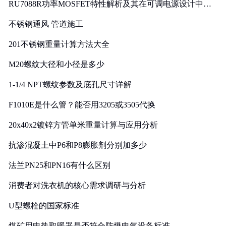
RU7088R功率MOSFET特性解析及其在可调电源设计中的
实践
不锈钢通风 管道施工
201不锈钢重量计算方法大全
M20螺纹大径和小径是多少
1-1/4 NPT螺纹参数及底孔尺寸详解
F1010E是什么管？能否用3205或3505代换
20x40x2镀锌方管单米重量计算与应用分析
抗渗混凝土中P6和P8膨胀剂分别加多少
法兰PN25和PN16有什么区别
消费者对洗衣机的核心需求调研与分析
U型螺栓的国家标准
煤矿用电热取暖器是否符合防爆电气设备标准