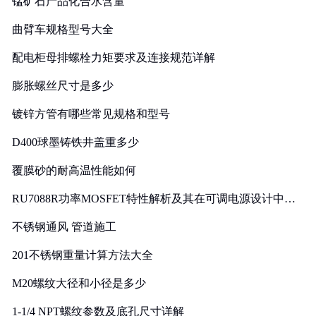
锰矿石产品化合水含量
曲臂车规格型号大全
配电柜母排螺栓力矩要求及连接规范详解
膨胀螺丝尺寸是多少
镀锌方管有哪些常见规格和型号
D400球墨铸铁井盖重多少
覆膜砂的耐高温性能如何
RU7088R功率MOSFET特性解析及其在可调电源设计中的
实践
不锈钢通风 管道施工
201不锈钢重量计算方法大全
M20螺纹大径和小径是多少
1-1/4 NPT螺纹参数及底孔尺寸详解