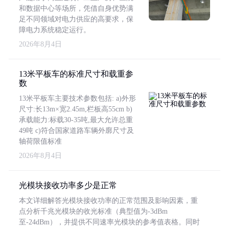
和数据中心等场所，凭借自身优势满
足不同领域对电力供应的高要求，保
障电力系统稳定运行。
2026年8月4日
13米平板车的标准尺寸和载重参
数
13米平板车主要技术参数包括: a)外形
尺寸:长13m×宽2.45m,栏板高55cm b)
承载能力:标载30-35吨,最大允许总重
49吨 c)符合国家道路车辆外廓尺寸及
轴荷限值标准
2026年8月4日
光模块接收功率多少是正常
本文详细解答光模块接收功率的正常范围及影响因素，重
点分析千兆光模块的收光标准（典型值为-3dBm
至-24dBm），并提供不同速率光模块的参考值表格。同时