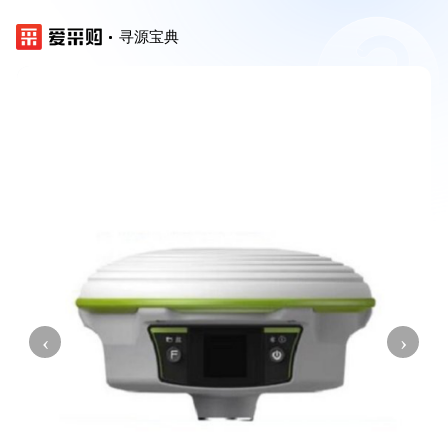
寻源宝典
‹
›