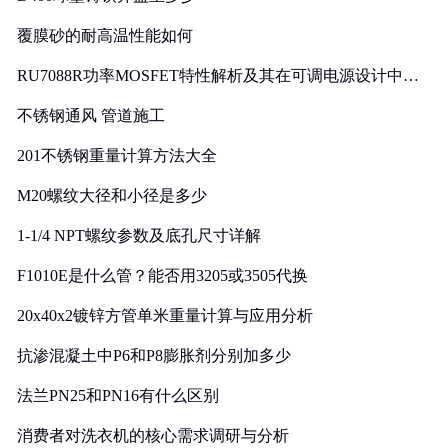
覆膜砂的耐高温性能如何
RU7088R功率MOSFET特性解析及其在可调电源设计中的
实践
不锈钢通风 管道施工
201不锈钢重量计算方法大全
M20螺纹大径和小径是多少
1-1/4 NPT螺纹参数及底孔尺寸详解
F1010E是什么管？能否用3205或3505代换
20x40x2镀锌方管单米重量计算与应用分析
抗渗混凝土中P6和P8膨胀剂分别加多少
法兰PN25和PN16有什么区别
消费者对洗衣机的核心需求调研与分析