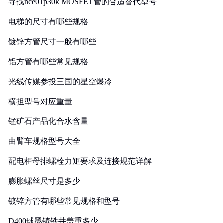
寻找nce01p30k MOSFET管的合适替代型号
电梯的尺寸有哪些规格
镀锌方管尺寸一般有哪些
铝方管有哪些常见规格
光线传媒参投三国的星空爆冷
横担型号对应重量
锰矿石产品化合水含量
曲臂车规格型号大全
配电柜母排螺栓力矩要求及连接规范详解
膨胀螺丝尺寸是多少
镀锌方管有哪些常见规格和型号
D400球墨铸铁井盖重多少