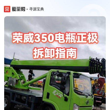
寻源宝典
‹
›