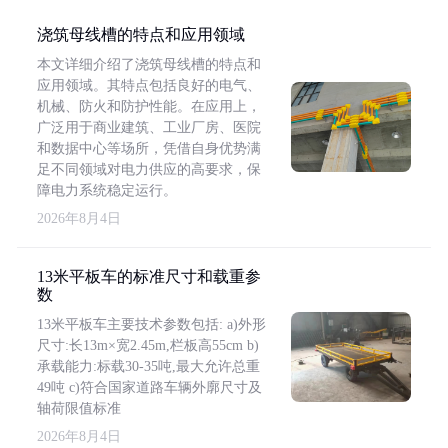
浇筑母线槽的特点和应用领域
本文详细介绍了浇筑母线槽的特点和
应用领域。其特点包括良好的电气、
机械、防火和防护性能。在应用上，
广泛用于商业建筑、工业厂房、医院
和数据中心等场所，凭借自身优势满
足不同领域对电力供应的高要求，保
障电力系统稳定运行。
2026年8月4日
13米平板车的标准尺寸和载重参
数
13米平板车主要技术参数包括: a)外形
尺寸:长13m×宽2.45m,栏板高55cm b)
承载能力:标载30-35吨,最大允许总重
49吨 c)符合国家道路车辆外廓尺寸及
轴荷限值标准
2026年8月4日