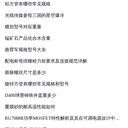
铝方管有哪些常见规格
光线传媒参投三国的星空爆冷
横担型号对应重量
锰矿石产品化合水含量
曲臂车规格型号大全
配电柜母排螺栓力矩要求及连接规范详解
膨胀螺丝尺寸是多少
镀锌方管有哪些常见规格和型号
D400球墨铸铁井盖重多少
覆膜砂的耐高温性能如何
RU7088R功率MOSFET特性解析及其在可调电源设计中的
实践