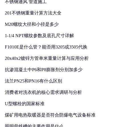
不锈钢通风 管道施工
201不锈钢重量计算方法大全
M20螺纹大径和小径是多少
1-1/4 NPT螺纹参数及底孔尺寸详解
F1010E是什么管？能否用3205或3505代换
20x40x2镀锌方管单米重量计算与应用分析
抗渗混凝土中P6和P8膨胀剂分别加多少
法兰PN25和PN16有什么区别
消费者对洗衣机的核心需求调研与分析
U型螺栓的国家标准
煤矿用电热取暖器是否符合防爆电气设备标准
照明母线槽的主要作用是什么