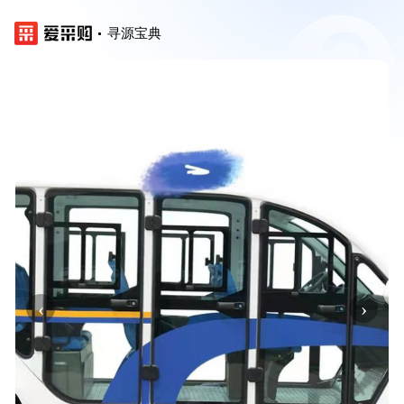
寻源宝典
‹
›