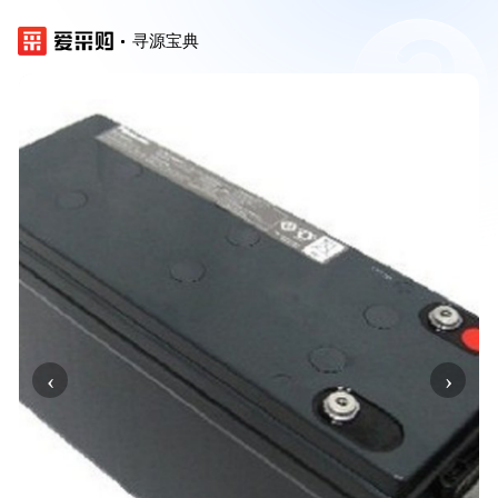
寻源宝典
‹
›