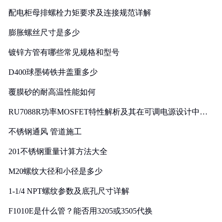
配电柜母排螺栓力矩要求及连接规范详解
膨胀螺丝尺寸是多少
镀锌方管有哪些常见规格和型号
D400球墨铸铁井盖重多少
覆膜砂的耐高温性能如何
RU7088R功率MOSFET特性解析及其在可调电源设计中的
实践
不锈钢通风 管道施工
201不锈钢重量计算方法大全
M20螺纹大径和小径是多少
1-1/4 NPT螺纹参数及底孔尺寸详解
F1010E是什么管？能否用3205或3505代换