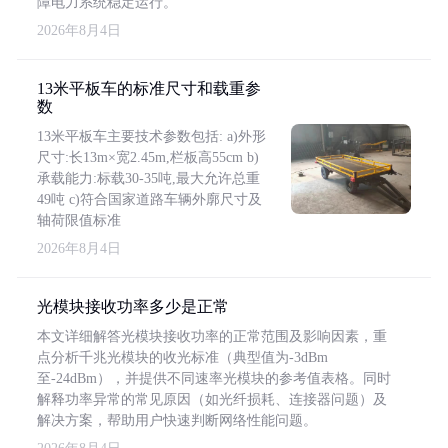
障电力系统稳定运行。
2026年8月4日
13米平板车的标准尺寸和载重参
数
13米平板车主要技术参数包括: a)外形
尺寸:长13m×宽2.45m,栏板高55cm b)
承载能力:标载30-35吨,最大允许总重
49吨 c)符合国家道路车辆外廓尺寸及
轴荷限值标准
2026年8月4日
光模块接收功率多少是正常
本文详细解答光模块接收功率的正常范围及影响因素，重
点分析千兆光模块的收光标准（典型值为-3dBm
至-24dBm），并提供不同速率光模块的参考值表格。同时
解释功率异常的常见原因（如光纤损耗、连接器问题）及
解决方案，帮助用户快速判断网络性能问题。