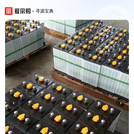
寻源宝典
‹
›