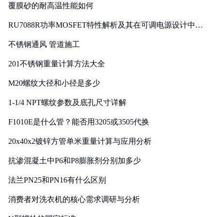
覆膜砂的耐高温性能如何
RU7088R功率MOSFET特性解析及其在可调电源设计中的
实践
不锈钢通风 管道施工
201不锈钢重量计算方法大全
M20螺纹大径和小径是多少
1-1/4 NPT螺纹参数及底孔尺寸详解
F1010E是什么管？能否用3205或3505代换
20x40x2镀锌方管单米重量计算与应用分析
抗渗混凝土中P6和P8膨胀剂分别加多少
法兰PN25和PN16有什么区别
消费者对洗衣机的核心需求调研与分析