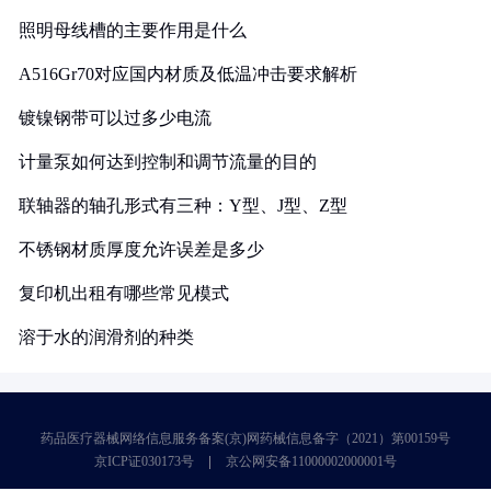
照明母线槽的主要作用是什么
A516Gr70对应国内材质及低温冲击要求解析
镀镍钢带可以过多少电流
计量泵如何达到控制和调节流量的目的
联轴器的轴孔形式有三种：Y型、J型、Z型
不锈钢材质厚度允许误差是多少
复印机出租有哪些常见模式
溶于水的润滑剂的种类
药品医疗器械网络信息服务备案(京)网药械信息备字（2021）第00159号
京ICP证030173号
京公网安备11000002000001号