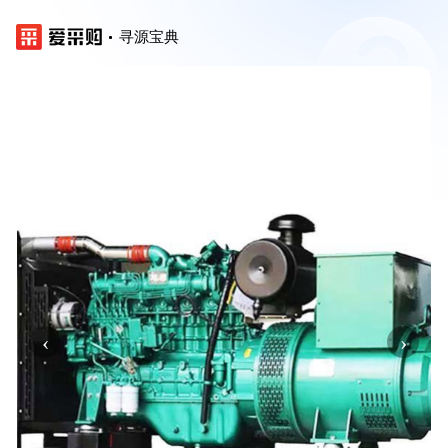
寻源宝典
‹
›