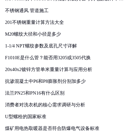
实践
不锈钢通风 管道施工
201不锈钢重量计算方法大全
M20螺纹大径和小径是多少
1-1/4 NPT螺纹参数及底孔尺寸详解
F1010E是什么管？能否用3205或3505代换
20x40x2镀锌方管单米重量计算与应用分析
抗渗混凝土中P6和P8膨胀剂分别加多少
法兰PN25和PN16有什么区别
消费者对洗衣机的核心需求调研与分析
U型螺栓的国家标准
煤矿用电热取暖器是否符合防爆电气设备标准