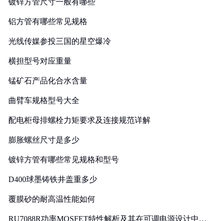
镀锌方管尺寸一般有哪些
铝方管有哪些常见规格
光线传媒参投三国的星空爆冷
横担型号对应重量
锰矿石产品化合水含量
曲臂车规格型号大全
配电柜母排螺栓力矩要求及连接规范详解
膨胀螺丝尺寸是多少
镀锌方管有哪些常见规格和型号
D400球墨铸铁井盖重多少
覆膜砂的耐高温性能如何
RU7088R功率MOSFET特性解析及其在可调电源设计中的