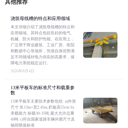
其他推荐
浇筑母线槽的特点和应用领域
本文详细介绍了浇筑母线槽的特点和
应用领域。其特点包括良好的电气、
机械、防火和防护性能。在应用上，
广泛用于商业建筑、工业厂房、医院
和数据中心等场所，凭借自身优势满
足不同领域对电力供应的高要求，保
障电力系统稳定运行。
2026年8月4日
13米平板车的标准尺寸和载重参
数
13米平板车主要技术参数包括: a)外形
尺寸:长13m×宽2.45m,栏板高55cm b)
承载能力:标载30-35吨,最大允许总重
49吨 c)符合国家道路车辆外廓尺寸及
轴荷限值标准