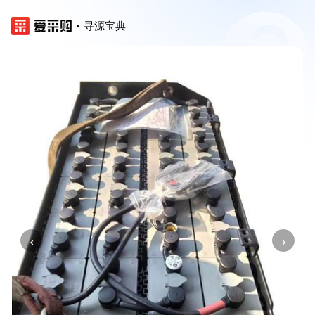
寻源宝典
‹
›