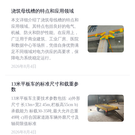
浇筑母线槽的特点和应用领域
本文详细介绍了浇筑母线槽的特点和
应用领域。其特点包括良好的电气、
机械、防火和防护性能。在应用上，
广泛用于商业建筑、工业厂房、医院
和数据中心等场所，凭借自身优势满
足不同领域对电力供应的高要求，保
障电力系统稳定运行。
2026年8月4日
13米平板车的标准尺寸和载重参
数
13米平板车主要技术参数包括: a)外形
尺寸:长13m×宽2.45m,栏板高55cm b)
承载能力:标载30-35吨,最大允许总重
49吨 c)符合国家道路车辆外廓尺寸及
轴荷限值标准
2026年8月4日