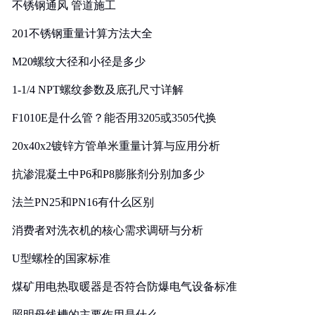
不锈钢通风 管道施工
201不锈钢重量计算方法大全
M20螺纹大径和小径是多少
1-1/4 NPT螺纹参数及底孔尺寸详解
F1010E是什么管？能否用3205或3505代换
20x40x2镀锌方管单米重量计算与应用分析
抗渗混凝土中P6和P8膨胀剂分别加多少
法兰PN25和PN16有什么区别
消费者对洗衣机的核心需求调研与分析
U型螺栓的国家标准
煤矿用电热取暖器是否符合防爆电气设备标准
照明母线槽的主要作用是什么